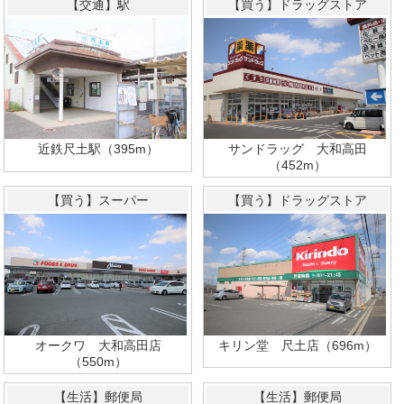
【交通】駅
【買う】ドラッグストア
近鉄尺土駅（395m）
サンドラッグ 大和高田
（452m）
【買う】スーパー
【買う】ドラッグストア
オークワ 大和高田店
キリン堂 尺土店（696m）
（550m）
【生活】郵便局
【生活】郵便局