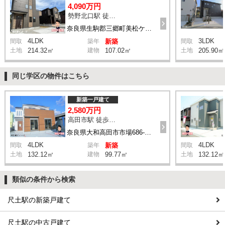
4,090万円
勢野北口駅 徒歩11分
奈良県生駒郡三郷町美松ケ丘西2丁目8-11付近
4LDK
3LDK
間取
築年
新築
間取
土地
214.32㎡
建物
107.02㎡
土地
205.90㎡
同じ学区の物件はこちら
新築一戸建て
2,580万円
高田市駅 徒歩19分
奈良県大和高田市市場686-1付近
4LDK
4LDK
間取
築年
新築
間取
土地
132.12㎡
建物
99.77㎡
土地
132.12㎡
類似の条件から検索
尺土駅の新築戸建て
尺土駅の中古戸建て