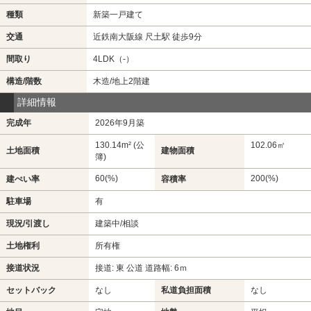
種類
新築一戸建て
交通
近鉄南大阪線 尺土駅 徒歩9分
間取り
4LDK（-）
構造/階数
木造/地上2階建
詳細情報
完成年
2026年9月築
130.14m² (公
102.06㎡
土地面積
建物面積
簿)
60(%)
200(%)
建ぺい率
容積率
駐車場
有
現況/引渡し
建築中/相談
土地権利
所有権
接道状況
接道: 東 公道 道路幅: 6ｍ
セットバック
なし
私道負担面積
なし