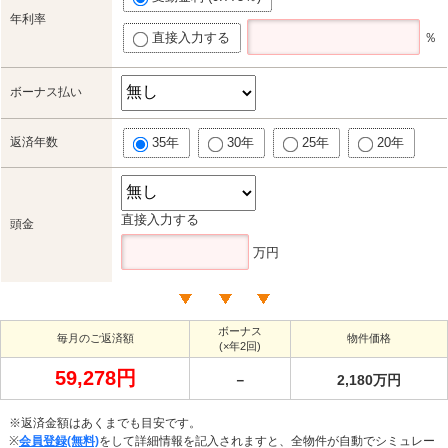
年利率
直接入力する
％
ボーナス払い
返済年数
35年
30年
25年
20年
直接入力する
頭金
万円
ボーナス
毎月のご返済額
物件価格
(×年2回)
59,278円
－
2,180万円
※返済金額はあくまでも目安です。
※
会員登録(無料)
をして詳細情報を記入されますと、全物件が自動でシミュレー