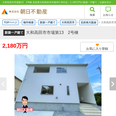
大和高田市市場第13 2号棟 奈良県大和高田市市場452-30付近｜2,180万円の新築一戸建て｜分譲住宅や新築物件｜株式会社朝日不動産
検索
お知らせ
TOPページ
>
物件検索
>
新築一戸建て
>
大和高田市
>
近鉄南大阪線
>
大和高田市市
大和高田市市場第13 2号棟
新築一戸建て
2,180万円
お気に入り登録