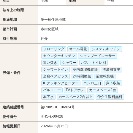
地目
宅地
地勢
平坦
-
法令上の制限
用途地域
第一種住居地域
都市計画
市街化区域
取引態様
仲介
フローリング
オール電化
システムキッチン
カウンターキッチン
シャンプードレッサー
追い焚き
シャワー
バス・トイレ別
シャワートイレ
室内洗濯機置場
洗濯機置場
設備・条件
全窓ペアガラス
24時間換気
浴室乾燥機
IHクッキングヒーター
コンロ三口
床下収納
バルコニー
TVドアホン
カースペース2台
本下水
カースペース2台以上
仲介手数料無料
建築確認番号
第R08SHC106924号
RHS-a-00428
物件番号
情報更新日
2026年06月15日