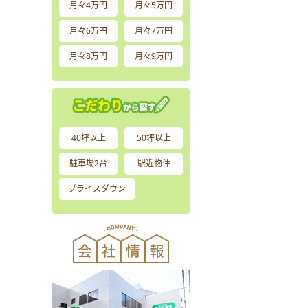
月々4万円
月々5万円
月々6万円
月々7万円
月々8万円
月々9万円
40坪以上
50坪以上
駐車場2台
駅近物件
プライスダウン