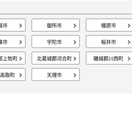
城市
御所市
橿原市
條市
宇陀市
桜井市
郡上牧町
北葛城郡河合町
磯城郡川西町
高取町
天理市