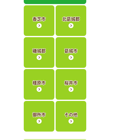
香芝市
北葛城郡
磯城郡
葛城市
橿原市
桜井市
御所市
その他