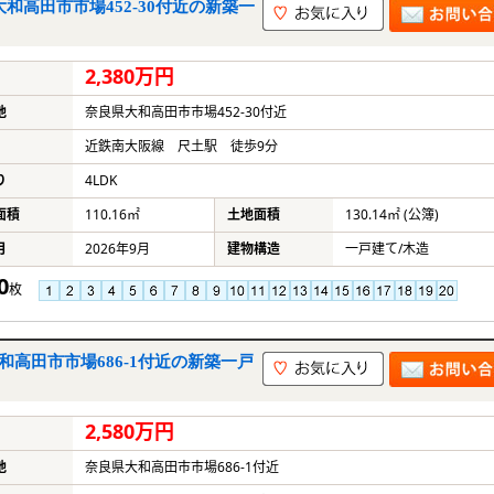
和高田市市場452-30付近の新築一
2,380万円
地
奈良県大和高田市市場452-30付近
近鉄南大阪線 尺土駅 徒歩9分
り
4LDK
面積
110.16㎡
土地面積
130.14㎡ (公簿)
月
2026年9月
建物構造
一戸建て/木造
0
枚
和高田市市場686-1付近の新築一戸
2,580万円
地
奈良県大和高田市市場686-1付近