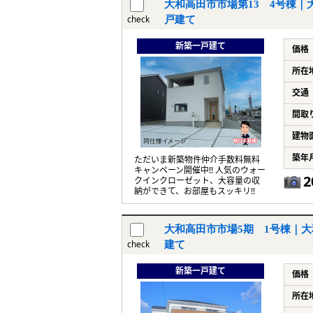
大和高田市市場第13 4号棟｜大
check
戸建て
新築一戸建て
価格
所在
交通
間取
建物
築年
ただいま新築物件仲介手数料無料
キャンペーン開催中!! 人気のウォー
2
クインクローゼット、大容量の収
納ができて、お部屋もスッキリ!!
大和高田市市場5期 1号棟｜大
check
建て
新築一戸建て
価格
所在