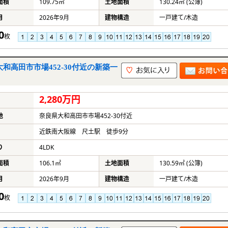
面積
109.75㎡
土地面積
130.24㎡ (公簿)
月
2026年9月
建物構造
一戸建て/木造
0
枚
和高田市市場452-30付近の新築一
2,280万円
地
奈良県大和高田市市場452-30付近
近鉄南大阪線 尺土駅 徒歩9分
り
4LDK
面積
106.1㎡
土地面積
130.59㎡ (公簿)
月
2026年9月
建物構造
一戸建て/木造
0
枚