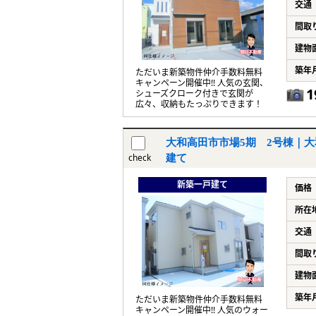
交通
間取
建物
築年
ただいま新築物件仲介手数料無料
キャンペーン開催中!! 人気の玄関、
1
シューズクローク付きで玄関が
広々、収納もたっぷりできます！
大和高田市市場5期 2号棟｜大
check
建て
新築一戸建て
価格
所在
交通
間取
建物
築年
ただいま新築物件仲介手数料無料
キャンペーン開催中!! 人気のウォー