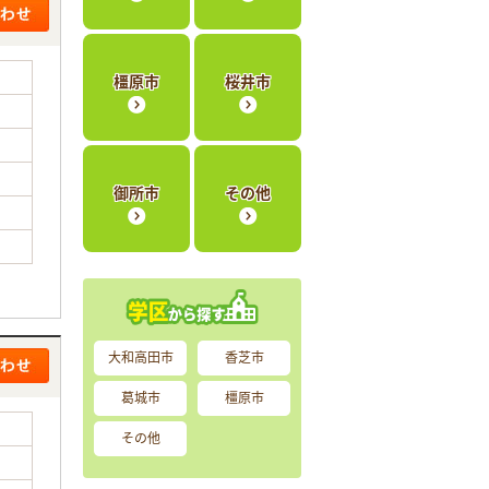
橿原市
桜井市
御所市
その他
大和高田市
香芝市
葛城市
橿原市
その他