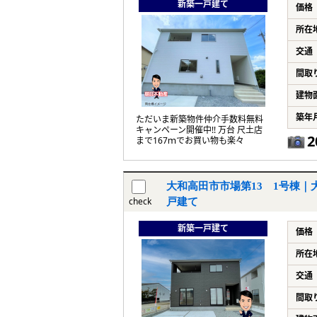
新築一戸建て
価格
所在
交通
間取
建物
築年
ただいま新築物件仲介手数料無料
キャンペーン開催中!! 万台 尺土店
2
まで167ｍでお買い物も楽々
大和高田市市場第13 1号棟｜大
check
戸建て
新築一戸建て
価格
所在
交通
間取