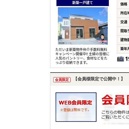
新築一戸建て
価格
所在
交通
間取
建物
築年
ただいま新築物件仲介手数料無料
キャンペーン開催中!! 主婦の皆様に
1
人気のパントリー、食材などをた
っぷり収納できます。
【会員様限定で公開中！】
会員限定