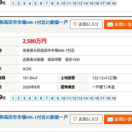
9
枚
和高田市市場686-1付近の新築一戸
2,580万円
地
奈良県大和高田市市場686-1付近
近鉄南大阪線 高田市駅 徒歩19分
り
4LDK
面積
101.84㎡
土地面積
132.12㎡ (公簿)
月
2026年8月
建物構造
一戸建て/木造
9
枚
和高田市市場686-1付近の新築一戸