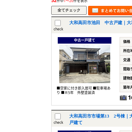
52
件中
1～20
件を表示
大和高田市池田 中古戸建｜大和
check
中古一戸建て
価格
所在
交通
間取
建物
築年
■空家に付き即入居可 ■駐車場あ
り ■Ｒ5年 外壁塗装済
1
大和高田市市場第13 2号棟｜大
check
戸建て