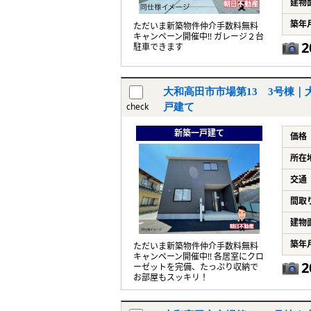
建物
築年
ただいま新築物件仲介手数料無料
キャンペーン開催中!! ガレージ２台
2
駐車できます
大和高田市市場第13 3号棟｜大
check
戸建て
新築一戸建て
価格
所在
交通
間取
建物
築年
ただいま新築物件仲介手数料無料
キャンペーン開催中!! 各居室にクロ
2
ーゼットを完備、たっぷり収納で
お部屋もスッキリ！