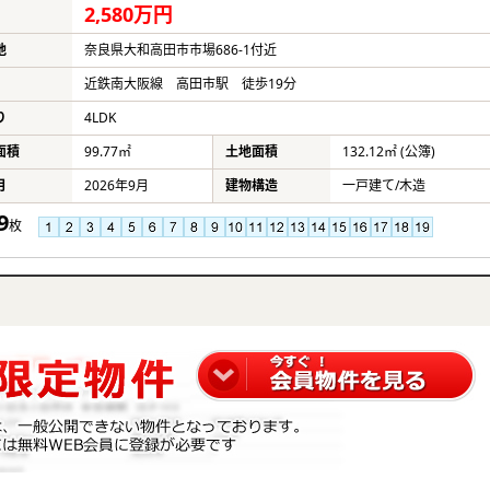
2,580万円
地
奈良県大和高田市市場686-1付近
近鉄南大阪線 高田市駅 徒歩19分
り
4LDK
面積
99.77㎡
土地面積
132.12㎡ (公簿)
月
2026年9月
建物構造
一戸建て/木造
9
枚