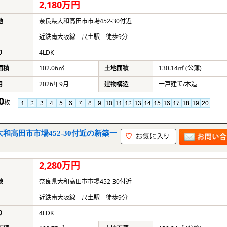
2,180万円
地
奈良県大和高田市市場452-30付近
近鉄南大阪線 尺土駅 徒歩9分
り
4LDK
面積
102.06㎡
土地面積
130.14㎡ (公簿)
月
2026年9月
建物構造
一戸建て/木造
0
枚
和高田市市場452-30付近の新築一
2,280万円
地
奈良県大和高田市市場452-30付近
近鉄南大阪線 尺土駅 徒歩9分
り
4LDK