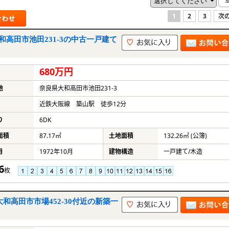
1
2
3
次の
高田市池田231-3の中古一戸建て
680万円
地
奈良県大和高田市池田231-3
近鉄大阪線 築山駅 徒歩12分
り
6DK
面積
87.17㎡
土地面積
132.26㎡ (公簿)
月
1972年10月
建物構造
一戸建て/木造
6
枚
和高田市市場452-30付近の新築一