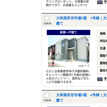
1
クインクローゼット、大容量の収
納ができて、お部屋もスッキリ!!
大和高田市市場5期 3号棟｜大
check
建て
新築一戸建て
価格
所在
交通
間取
建物
築年
ただいま新築物件仲介手数料無料
キャンペーン開催中!! 主婦の皆様に
1
人気のパントリー、食材などをた
っぷり収納できます。
大和高田市市場5期 4号棟｜大
check
建て