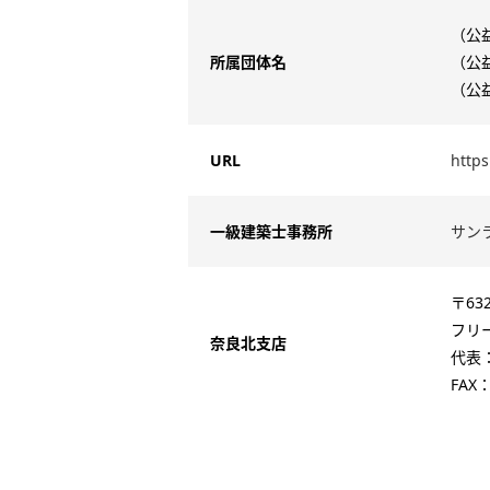
（公
所属団体名
（公
（公
URL
https
一級建築士事務所
サンライ
〒63
フリー
奈良北支店
代表：0
FAX：