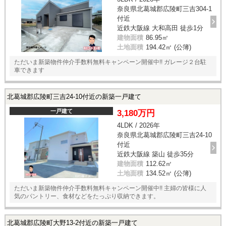
奈良県北葛城郡広陵町三吉304-1
付近
近鉄大阪線 大和高田 徒歩1分
建物面積
86.95㎡
土地面積
194.42㎡ (公簿)
ただいま新築物件仲介手数料無料キャンペーン開催中!! ガレージ２台駐
車できます
北葛城郡広陵町三吉24-10付近の新築一戸建て
一戸建て
3,180万円
4LDK / 2026年
奈良県北葛城郡広陵町三吉24-10
付近
近鉄大阪線 築山 徒歩35分
建物面積
112.62㎡
土地面積
134.52㎡ (公簿)
ただいま新築物件仲介手数料無料キャンペーン開催中!! 主婦の皆様に人
気のパントリー、食材などをたっぷり収納できます。
北葛城郡広陵町大野13-2付近の新築一戸建て