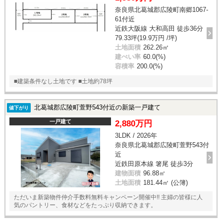
奈良県北葛城郡広陵町南郷1067-
61付近
近鉄大阪線 大和高田 徒歩36分
79.33坪(19.9万円 /坪)
土地面積
262.26㎡
建ぺい率
60.0(%)
容積率
200.0(%)
■建築条件なし土地です ■土地約78坪
北葛城郡広陵町萱野543付近の新築一戸建て
値下がり
一戸建て
2,880万円
3LDK / 2026年
奈良県北葛城郡広陵町萱野543付
近
近鉄田原本線 箸尾 徒歩3分
建物面積
96.88㎡
土地面積
181.44㎡ (公簿)
ただいま新築物件仲介手数料無料キャンペーン開催中!! 主婦の皆様に人
気のパントリー、食材などをたっぷり収納できます。