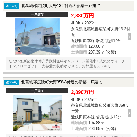
北葛城郡広陵町大野13-2付近の新築一戸建て
値下がり
一戸建て
2,880万円
4LDK / 2026年
奈良県北葛城郡広陵町大野13-2付
近
近鉄田原本線 箸尾 徒歩14分
建物面積
120.06㎡
土地面積
207.39㎡ (公簿)
ただいま新築物件仲介手数料無料キャンペーン開催中!! 人気のウォーク
インクローゼット、大容量の収納ができて、お部屋もスッキリ!!
北葛城郡広陵町大野358-3付近の新築一戸建て
値下がり
一戸建て
2,890万円
4LDK / 2025年
奈良県北葛城郡広陵町大野358-3
付近
近鉄田原本線 箸尾 徒歩12分
建物面積
104.88㎡
土地面積
203.85㎡ (公簿)