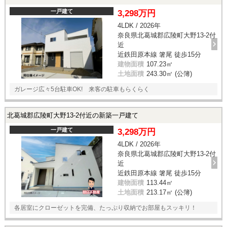
一戸建て
3,298万円
4LDK / 2026年
奈良県北葛城郡広陵町大野13-2付
近
近鉄田原本線 箸尾 徒歩15分
建物面積
107.23㎡
土地面積
243.30㎡ (公簿)
ガレージ広々5台駐車OK! 来客の駐車もらくらく
北葛城郡広陵町大野13-2付近の新築一戸建て
一戸建て
3,298万円
4LDK / 2026年
奈良県北葛城郡広陵町大野13-2付
近
近鉄田原本線 箸尾 徒歩15分
建物面積
113.44㎡
土地面積
213.17㎡ (公簿)
各居室にクローゼットを完備、たっぷり収納でお部屋もスッキリ！