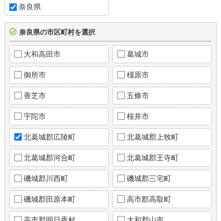
奈良県
奈良県の市区町村を選択
大和高田市
葛城市
御所市
橿原市
香芝市
五條市
宇陀市
桜井市
北葛城郡広陵町
北葛城郡上牧町
北葛城郡河合町
北葛城郡王寺町
磯城郡川西町
磯城郡三宅町
磯城郡田原本町
高市郡高取町
高市郡明日香村
大和郡山市