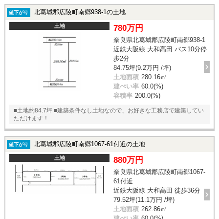
北葛城郡広陵町南郷938-1の土地
値下がり
土地
780万円
奈良県北葛城郡広陵町南郷938-1
近鉄大阪線 大和高田 バス10分停
歩2分
84.75坪(9.2万円 /坪)
土地面積
280.16㎡
建ぺい率
60.0(%)
容積率
200.0(%)
■土地約84.7坪 ■建築条件なし土地なので、お好きな工務店で建築してい
ただけます！
北葛城郡広陵町南郷1067-61付近の土地
値下がり
土地
880万円
奈良県北葛城郡広陵町南郷1067-
61付近
近鉄大阪線 大和高田 徒歩36分
79.52坪(11.1万円 /坪)
土地面積
262.86㎡
建ぺい率
60.0(%)