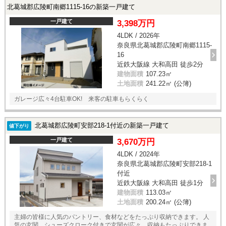
北葛城郡広陵町南郷1115-16の新築一戸建て
一戸建て
3,398万円
4LDK / 2026年
奈良県北葛城郡広陵町南郷1115-
16
近鉄大阪線 大和高田 徒歩2分
建物面積
107.23㎡
土地面積
241.22㎡ (公簿)
ガレージ広々4台駐車OK! 来客の駐車もらくらく
北葛城郡広陵町安部218-1付近の新築一戸建て
値下がり
一戸建て
3,670万円
4LDK / 2024年
奈良県北葛城郡広陵町安部218-1
付近
近鉄大阪線 大和高田 徒歩1分
建物面積
113.03㎡
土地面積
200.24㎡ (公簿)
主婦の皆様に人気のパントリー、食材などをたっぷり収納できます。 人
気の玄関、シューズクローク付きで玄関が広々、収納もたっぷりできま