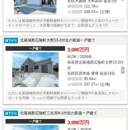
近鉄大阪線 大和高田 徒歩1分
建物面積
111.78㎡
土地面積
169.53㎡ (公簿)
ただいま新築物件仲介手数料無料キャンペーン開催中!! 人気のウォーク
インクローゼット、大容量の収納ができて、お部屋もスッキリ!!
北葛城郡広陵町大野13-2付近の新築一戸建て
値下がり
一戸建て
3,080万円
4LDK / 2026年
奈良県北葛城郡広陵町大野13-2付
近
近鉄田原本線 箸尾 徒歩14分
建物面積
95.64㎡
土地面積
207.27㎡ (公簿)
ただいま新築物件仲介手数料無料キャンペーン開催中!! 各居室にクロー
ゼットを完備、たっぷり収納でお部屋もスッキリ！
北葛城郡広陵町三吉304-1付近の新築一戸建て
値下がり
一戸建て
3,080万円
3LDK / 2026年