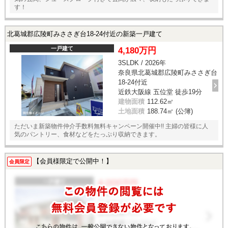
す！
北葛城郡広陵町みささぎ台18-24付近の新築一戸建て
一戸建て
4,180万円
3SLDK / 2026年
奈良県北葛城郡広陵町みささぎ台
18-24付近
近鉄大阪線 五位堂 徒歩19分
建物面積
112.62㎡
土地面積
188.74㎡ (公簿)
ただいま新築物件仲介手数料無料キャンペーン開催中!! 主婦の皆様に人
気のパントリー、食材などをたっぷり収納できます。
【会員様限定で公開中！】
会員限定