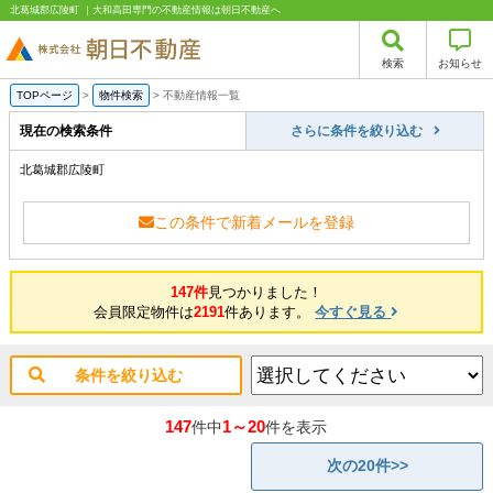
北葛城郡広陵町 ｜大和高田専門の不動産情報は朝日不動産へ
検索
お知らせ
TOPページ
>
物件検索
>
不動産情報一覧
現在の検索条件
さらに条件を絞り込む
北葛城郡広陵町
この条件で新着メールを登録
147件
見つかりました！
会員限定物件は
2191
件あります。
今すぐ見る
条件を絞り込む
147
1～20
件中
件を表示
次の20件>>