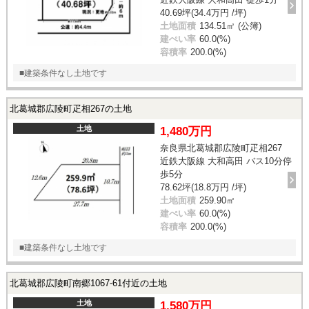
40.69坪(34.4万円 /坪)
土地面積
134.51㎡ (公簿)
建ぺい率
60.0(%)
容積率
200.0(%)
■建築条件なし土地です
北葛城郡広陵町疋相267の土地
土地
1,480万円
奈良県北葛城郡広陵町疋相267
近鉄大阪線 大和高田 バス10分停
歩5分
78.62坪(18.8万円 /坪)
土地面積
259.90㎡
建ぺい率
60.0(%)
容積率
200.0(%)
■建築条件なし土地です
北葛城郡広陵町南郷1067-61付近の土地
土地
1,580万円