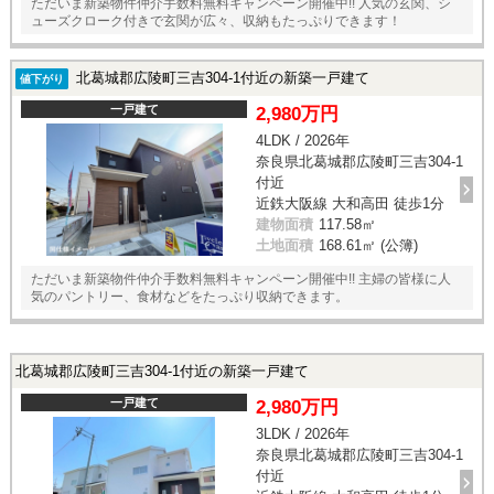
ただいま新築物件仲介手数料無料キャンペーン開催中!! 人気の玄関、シ
ューズクローク付きで玄関が広々、収納もたっぷりできます！
北葛城郡広陵町三吉304-1付近の新築一戸建て
値下がり
一戸建て
2,980万円
4LDK / 2026年
奈良県北葛城郡広陵町三吉304-1
付近
近鉄大阪線 大和高田 徒歩1分
建物面積
117.58㎡
土地面積
168.61㎡ (公簿)
ただいま新築物件仲介手数料無料キャンペーン開催中!! 主婦の皆様に人
気のパントリー、食材などをたっぷり収納できます。
北葛城郡広陵町三吉304-1付近の新築一戸建て
一戸建て
2,980万円
3LDK / 2026年
奈良県北葛城郡広陵町三吉304-1
付近