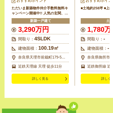
おすすめポイント
おすすめポイン
ただいま新築物件仲介手数料無料キ
■土地約258坪 ■上
ャンペーン開催中!! 人気の玄関、シ
ューズクローク付きで玄関が広々、
新築一戸建て
土
収納もたっぷりできます！
3,290万円
1,780
4SLDK
-
間取り：
間取り：
100.19㎡
-
建物面積：
建物面積：
奈良県天理市前栽町179-5付
奈良県御所市元町
近
近鉄天理線 天理 徒歩11分
近鉄御所線 近鉄
分
詳しく見る
詳しく