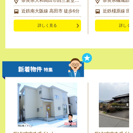
奈良県大和高田市西三倉堂1
奈良県磯城郡
丁目10-8付近
622-1
近鉄南大阪線 高田市 徒歩6分
近鉄橿原線 田
詳しく見る
詳しく