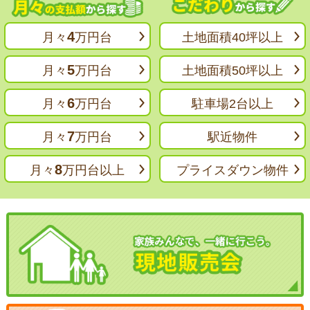
4
月々
万円台
土地面積40坪以上
5
月々
万円台
土地面積50坪以上
6
月々
万円台
駐車場2台以上
7
月々
万円台
駅近物件
8
月々
万円台以上
プライスダウン物件