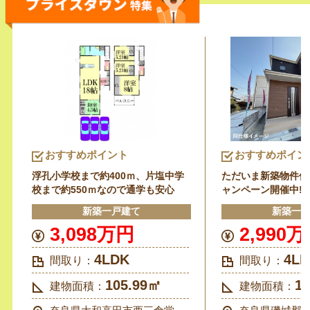
おすすめポイント
おすすめポイン
浮孔小学校まで約400ｍ、片塩中学
ただいま新築物件仲
校まで約550ｍなので通学も安心
ャンペーン開催中!!
インクローゼット、
新築一戸建て
新築一
できて、お部屋もスッ
3,098万円
2,990
4LDK
4L
間取り：
間取り：
105.99㎡
1
建物面積：
建物面積：