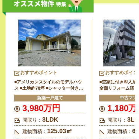
おすすめポイント
おすすめポイン
■アメリカンスタイルのモデルハウ
■空家に付き即入居可
ス ■土地約78坪 ■シャッター付きガ
全面リフォーム済 
レージ
（規約有） ■オー
新築一戸建て
中古マン
■告知事項有（死後
3,980万円
1,180
3LDK
3L
間取り：
間取り：
125.03㎡
6
建物面積：
建物面積：