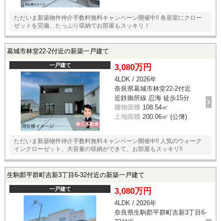
ただいま新築物件仲介手数料無料キャンペーン開催中!! 各居室にクロー
ゼットを完備、たっぷり収納でお部屋もスッキリ！
葛城市林堂22-2付近の新築一戸建て
一戸建て
3,080万円
4LDK / 2026年
奈良県葛城市林堂22-2付近
近鉄御所線 忍海 徒歩15分
建物面積
108.54㎡
土地面積
200.06㎡ (公簿)
ただいま新築物件仲介手数料無料キャンペーン開催中!! 人気のウォーク
インクローゼット、大容量の収納ができて、お部屋もスッキリ!!
生駒郡平群町吉新3丁目6-32付近の新築一戸建て
一戸建て
3,080万円
4LDK / 2026年
奈良県生駒郡平群町吉新3丁目6-