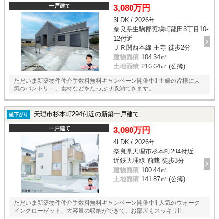
一戸建て
3,080万円
3LDK / 2026年
奈良県生駒郡斑鳩町龍田3丁目10-
12付近
ＪＲ関西本線 王寺 徒歩2分
建物面積
104.34㎡
土地面積
216.64㎡ (公簿)
ただいま新築物件仲介手数料無料キャンペーン開催中!! 主婦の皆様に人
気のパントリー、食材などをたっぷり収納できます。
天理市杉本町294付近の新築一戸建て
値下がり
一戸建て
3,080万円
4LDK / 2026年
奈良県天理市杉本町294付近
近鉄天理線 前栽 徒歩3分
建物面積
100.44㎡
土地面積
141.87㎡ (公簿)
ただいま新築物件仲介手数料無料キャンペーン開催中!! 人気のウォーク
インクローゼット、大容量の収納ができて、お部屋もスッキリ!!