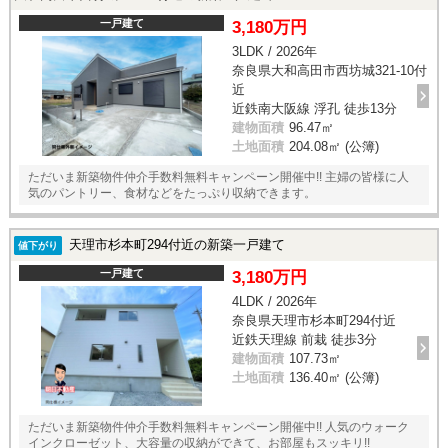
一戸建て
3,180万円
3LDK / 2026年
奈良県大和高田市西坊城321-10付
近
近鉄南大阪線 浮孔 徒歩13分
建物面積
96.47㎡
土地面積
204.08㎡ (公簿)
ただいま新築物件仲介手数料無料キャンペーン開催中!! 主婦の皆様に人
気のパントリー、食材などをたっぷり収納できます。
天理市杉本町294付近の新築一戸建て
値下がり
一戸建て
3,180万円
4LDK / 2026年
奈良県天理市杉本町294付近
近鉄天理線 前栽 徒歩3分
建物面積
107.73㎡
土地面積
136.40㎡ (公簿)
ただいま新築物件仲介手数料無料キャンペーン開催中!! 人気のウォーク
インクローゼット、大容量の収納ができて、お部屋もスッキリ!!