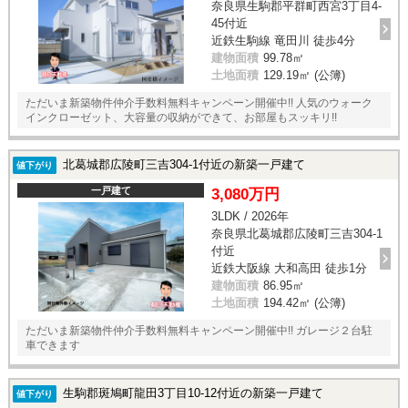
奈良県生駒郡平群町西宮3丁目4-
45付近
近鉄生駒線 竜田川 徒歩4分
建物面積
99.78㎡
土地面積
129.19㎡ (公簿)
ただいま新築物件仲介手数料無料キャンペーン開催中!! 人気のウォーク
インクローゼット、大容量の収納ができて、お部屋もスッキリ!!
北葛城郡広陵町三吉304-1付近の新築一戸建て
値下がり
一戸建て
3,080万円
3LDK / 2026年
奈良県北葛城郡広陵町三吉304-1
付近
近鉄大阪線 大和高田 徒歩1分
建物面積
86.95㎡
土地面積
194.42㎡ (公簿)
ただいま新築物件仲介手数料無料キャンペーン開催中!! ガレージ２台駐
車できます
生駒郡斑鳩町龍田3丁目10-12付近の新築一戸建て
値下がり