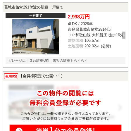
葛城市笛堂291付近の新築一戸建て
一戸建て
2,998万円
4LDK / 2026年
奈良県葛城市笛堂291付近
ＪＲ和歌山線 大和新庄 徒歩16分
建物面積
105.57㎡
土地面積
202.02㎡ (公簿)
ガレージ広々３台駐車OK! 来客の駐車もらくらく
【会員様限定で公開中！】
会員限定