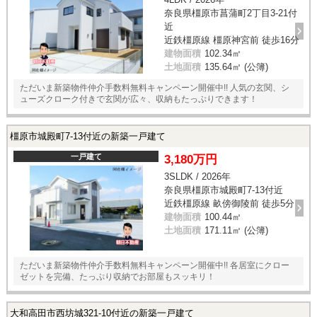
奈良県橿原市菖蒲町2丁目3-21付
近
近鉄橿原線 橿原神宮前 徒歩16分
建物面積
102.34㎡
土地面積
135.64㎡ (公簿)
ただいま新築物件仲介手数料無料キャンペーン開催中!! 人気の玄関、シ
ューズクローク付きで玄関が広々、収納もたっぷりできます！
橿原市城殿町7-13付近の新築一戸建て
一戸建て
3,180万円
3SLDK / 2026年
奈良県橿原市城殿町7-13付近
近鉄橿原線 畝傍御陵前 徒歩5分
建物面積
100.44㎡
土地面積
171.11㎡ (公簿)
ただいま新築物件仲介手数料無料キャンペーン開催中!! 各居室にクロー
ゼットを完備、たっぷり収納でお部屋もスッキリ！
大和高田市西坊城321-10付近の新築一戸建て