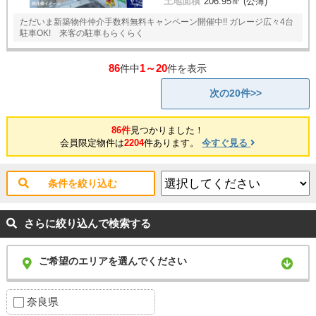
土地面積
206.95㎡ (公簿)
ただいま新築物件仲介手数料無料キャンペーン開催中!! ガレージ広々4台
駐車OK! 来客の駐車もらくらく
86
1～20
件中
件を表示
次の20件>>
86件
見つかりました！
会員限定物件は
2204
件あります。
今すぐ見る
条件を絞り込む
さらに絞り込んで検索する
ご希望のエリアを選んでください
奈良県