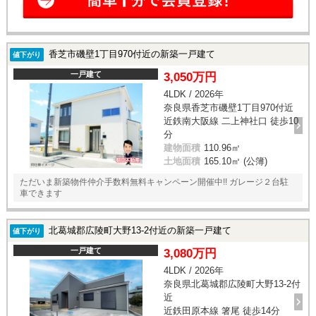
香芝市磯壁1丁目970付近の新築一戸建て
値下がり
一戸建て
3,050万円
4LDK / 2026年
奈良県香芝市磯壁1丁目970付近
近鉄南大阪線 二上神社口 徒歩10
分
建物面積
110.96㎡
土地面積
165.10㎡ (公簿)
ただいま新築物件仲介手数料無料キャンペーン開催中!! ガレージ２台駐
車できます
北葛城郡広陵町大野13-2付近の新築一戸建て
値下がり
一戸建て
3,080万円
4LDK / 2026年
奈良県北葛城郡広陵町大野13-2付
近
近鉄田原本線 箸尾 徒歩14分