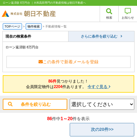
ローン返済額 8万円台 ｜大和高田専門の不動産情報は朝日不動産へ
検索
お知らせ
TOPページ
>
物件検索
>
不動産情報一覧
現在の検索条件
さらに条件を絞り込む
ローン返済額 8万円台
この条件で新着メールを登録
86件
見つかりました！
会員限定物件は
2204
件あります。
今すぐ見る
条件を絞り込む
86
1～20
件中
件を表示
次の20件>>