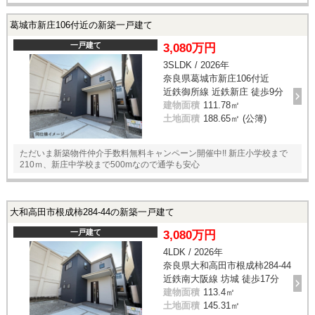
葛城市新庄106付近の新築一戸建て
一戸建て
3,080万円
3SLDK / 2026年
奈良県葛城市新庄106付近
近鉄御所線 近鉄新庄 徒歩9分
建物面積
111.78㎡
土地面積
188.65㎡ (公簿)
ただいま新築物件仲介手数料無料キャンペーン開催中!! 新庄小学校まで
210ｍ、新庄中学校まで500mなので通学も安心
大和高田市根成柿284-44の新築一戸建て
一戸建て
3,080万円
4LDK / 2026年
奈良県大和高田市根成柿284-44
近鉄南大阪線 坊城 徒歩17分
建物面積
113.4㎡
土地面積
145.31㎡