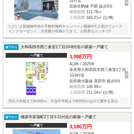
32付近
近鉄生駒線 平群 徒歩5分
建物面積
111.78㎡
土地面積
165.21㎡ (公簿)
ただいま新築物件仲介手数料無料キャンペーン開催中!! 人気のウォーク
インクローゼット、大容量の収納ができて、お部屋もスッキリ!!
大和高田市西三倉堂1丁目10-8付近の新築一戸建て
値下がり
一戸建て
3,098万円
4LDK / 2025年
奈良県大和高田市西三倉堂1丁目
10-8付近
近鉄南大阪線 高田市 徒歩6分
建物面積
105.99㎡
土地面積
211.54㎡ (公簿)
浮孔小学校まで約400ｍ、片塩中学校まで約550ｍなので通学も安心
橿原市菖蒲町2丁目3-21付近の新築一戸建て
値下がり
一戸建て
3,180万円
4LDK / 2026年