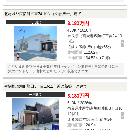
北葛城郡広陵町三吉24-10付近の新築一戸建て
一戸建て
3,180万円
4LDK / 2026年
奈良県北葛城郡広陵町三吉24-10
付近
近鉄大阪線 築山 徒歩35分
建物面積
112.62㎡
土地面積
134.52㎡ (公簿)
ただいま新築物件仲介手数料無料キャンペーン開催中!! 主婦の皆様に人
気のパントリー、食材などをたっぷり収納できます。
生駒郡斑鳩町龍田3丁目10-12付近の新築一戸建て
一戸建て
3,180万円
5LDK / 2026年
奈良県生駒郡斑鳩町龍田3丁目10-
12付近
ＪＲ関西本線 王寺 徒歩2分
建物面積
120.9㎡