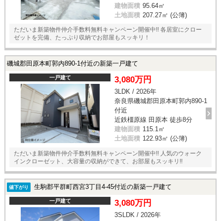
建物面積
95.64㎡
土地面積
207.27㎡ (公簿)
ただいま新築物件仲介手数料無料キャンペーン開催中!! 各居室にクロー
ゼットを完備、たっぷり収納でお部屋もスッキリ！
磯城郡田原本町郭内890-1付近の新築一戸建て
一戸建て
3,080万円
3LDK / 2026年
奈良県磯城郡田原本町郭内890-1
付近
近鉄橿原線 田原本 徒歩8分
建物面積
115.1㎡
土地面積
122.93㎡ (公簿)
ただいま新築物件仲介手数料無料キャンペーン開催中!! 人気のウォーク
インクローゼット、大容量の収納ができて、お部屋もスッキリ!!
生駒郡平群町西宮3丁目4-45付近の新築一戸建て
値下がり
一戸建て
3,080万円
3SLDK / 2026年