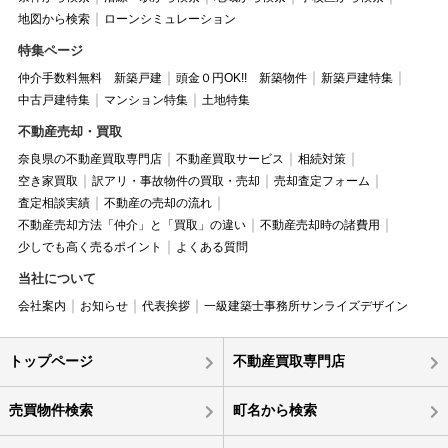
地図から検索
ローンシミュレーション
特集ページ
仲介手数料無料 新築戸建
頭金０円OK!! 新築物件
新築戸建特集
中古戸建特集
マンション特集
土地特集
不動産売却・買取
奈良県の不動産買取専門店
不動産買取サービス
相続対策
空き家買取
訳アリ・事故物件の買取・売却
売却査定フォーム
査定相談実績
不動産の売却の流れ
不動産売却方法「仲介」と「買取」の違い
不動産売却時の諸費用
少しでも高く売るポイント
よくある質問
当社について
会社案内
お知らせ
代表挨拶
一級建築士事務所サンライズデザイン
トップページ
不動産買取専門店
売買物件検索
町名から検索