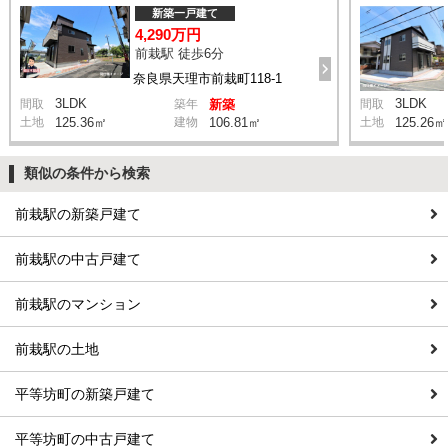
新築一戸建て
4,290万円
前栽駅 徒歩6分
奈良県天理市前栽町118-1
3LDK
3LDK
間取
築年
新築
間取
土地
125.36㎡
建物
106.81㎡
土地
125.26㎡
類似の条件から検索
前栽駅の新築戸建て
前栽駅の中古戸建て
前栽駅のマンション
前栽駅の土地
平等坊町の新築戸建て
平等坊町の中古戸建て