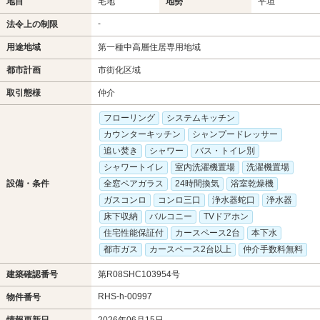
地目
宅地
地勢
平坦
-
法令上の制限
用途地域
第一種中高層住居専用地域
都市計画
市街化区域
取引態様
仲介
フローリング
システムキッチン
カウンターキッチン
シャンプードレッサー
追い焚き
シャワー
バス・トイレ別
シャワートイレ
室内洗濯機置場
洗濯機置場
設備・条件
全窓ペアガラス
24時間換気
浴室乾燥機
ガスコンロ
コンロ三口
浄水器蛇口
浄水器
床下収納
バルコニー
TVドアホン
住宅性能保証付
カースペース2台
本下水
都市ガス
カースペース2台以上
仲介手数料無料
建築確認番号
第R08SHC103954号
RHS-h-00997
物件番号
情報更新日
2026年06月15日