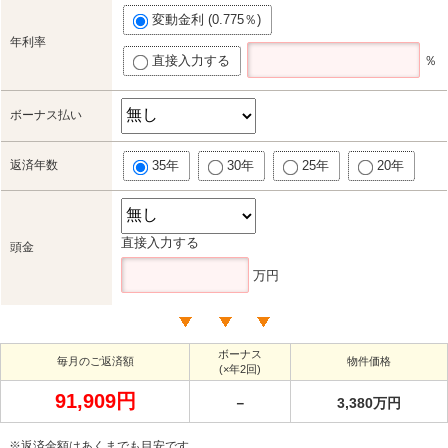
変動金利 (0.775％)
年利率
直接入力する
％
ボーナス払い
返済年数
35年
30年
25年
20年
直接入力する
頭金
万円
ボーナス
毎月のご返済額
物件価格
(×年2回)
91,909円
－
3,380万円
※返済金額はあくまでも目安です。