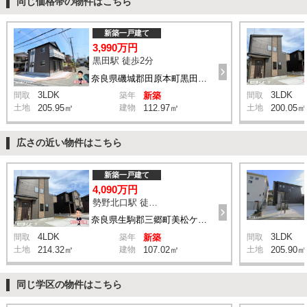
同じ価格帯の物件はこちら
新築一戸建て
3,990万円
黒田駅 徒歩2分
奈良県磯城郡田原本町黒田285-1付近
3LDK
3LDK
間取
築年
新築
間取
土地
205.95㎡
建物
112.97㎡
土地
200.05㎡
広さの近い物件はこちら
新築一戸建て
4,090万円
勢野北口駅 徒歩11分
奈良県生駒郡三郷町美松ケ丘西2丁目8-11付近
4LDK
3LDK
間取
築年
新築
間取
土地
214.32㎡
建物
107.02㎡
土地
205.90㎡
同じ学区の物件はこちら