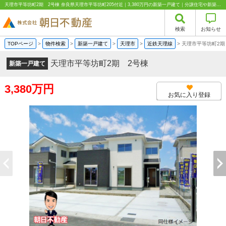
天理市平等坊町2期 2号棟 奈良県天理市平等坊町205付近｜3,380万円の新築一戸建て｜分譲住宅や新築物件｜株式会社朝日不動産
検索
お知らせ
TOPページ
>
物件検索
>
新築一戸建て
>
天理市
>
近鉄天理線
>
天理市平等坊町2期
天理市平等坊町2期 2号棟
新築一戸建て
3,380万円
お気に入り登録