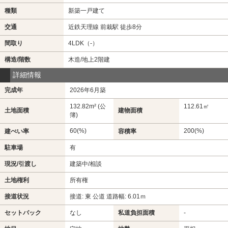
種類
新築一戸建て
交通
近鉄天理線 前栽駅 徒歩8分
間取り
4LDK（-）
構造/階数
木造/地上2階建
詳細情報
完成年
2026年6月築
132.82m² (公
112.61㎡
土地面積
建物面積
簿)
60(%)
200(%)
建ぺい率
容積率
駐車場
有
現況/引渡し
建築中/相談
土地権利
所有権
接道状況
接道: 東 公道 道路幅: 6.01ｍ
セットバック
なし
私道負担面積
-