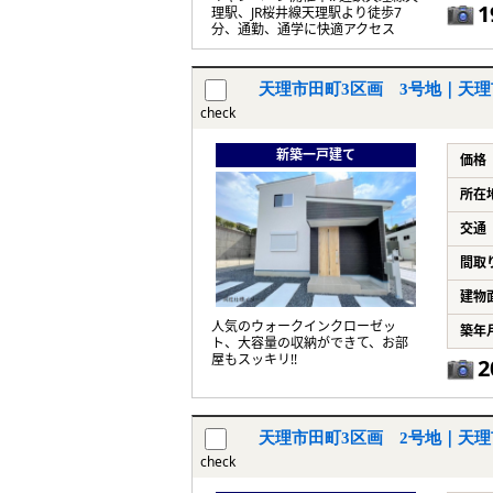
1
理駅、JR桜井線天理駅より徒歩7
分、通勤、通学に快適アクセス
天理市田町3区画 3号地｜天理
check
新築一戸建て
価格
所在
交通
間取
建物
人気のウォークインクローゼッ
築年
ト、大容量の収納ができて、お部
屋もスッキリ!!
2
天理市田町3区画 2号地｜天理
check