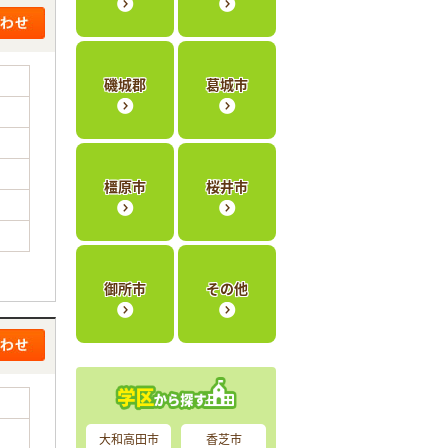
磯城郡
葛城市
橿原市
桜井市
御所市
その他
大和高田市
香芝市