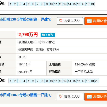
9
枚
市田町138-1付近の新築一戸建て
2,798万円
値下がり
地
奈良県天理市田町138-1付近
近鉄天理線 天理駅 徒歩17分
り
3LDK
面積
104.12㎡
土地面積
134.05㎡ (公簿)
月
2025年3月
建物構造
一戸建て/木造
0
枚
市田町138-1付近の新築一戸建て