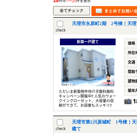
28
件中
1～20
件を表示
天理市永原町2期 2号棟｜天理
check
新築一戸建て
価格
所在
交通
間取
建物
築年
ただいま新築物件仲介手数料無料
キャンペーン開催中!! 人気のウォー
1
クインクローゼット、大容量の収
納ができて、お部屋もスッキリ!!
天理市第2川原城町 1号棟｜天
check
建て