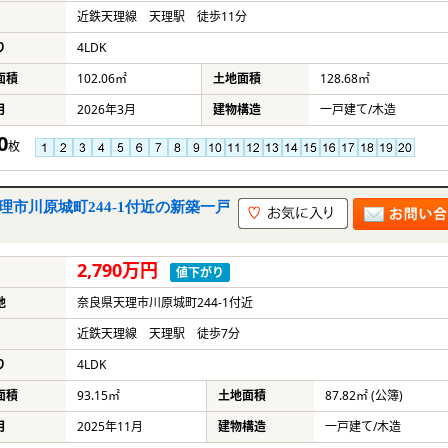
近鉄天理線 天理駅 徒歩11分
り
4LDK
面積
102.06㎡
土地面積
128.68㎡
月
2026年3月
建物構造
一戸建て/木造
0
枚
理市川原城町244-1付近の新築一戸
2,790万円
値下がり
地
奈良県天理市川原城町244-1付近
近鉄天理線 天理駅 徒歩7分
り
4LDK
面積
93.15㎡
土地面積
87.82㎡ (公簿)
月
2025年11月
建物構造
一戸建て/木造