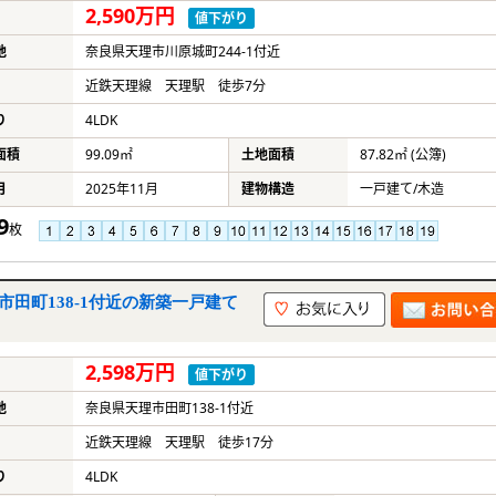
2,590万円
値下がり
地
奈良県天理市川原城町244-1付近
近鉄天理線 天理駅 徒歩7分
り
4LDK
面積
99.09㎡
土地面積
87.82㎡ (公簿)
月
2025年11月
建物構造
一戸建て/木造
9
枚
市田町138-1付近の新築一戸建て
2,598万円
値下がり
地
奈良県天理市田町138-1付近
近鉄天理線 天理駅 徒歩17分
り
4LDK