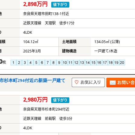
2,898万円
値下がり
地
奈良県天理市田町138-1付近
近鉄天理線 天理駅 徒歩17分
り
4LDK
面積
104.12㎡
土地面積
134.05㎡ (公簿)
月
2025年3月
建物構造
一戸建て/木造
0
枚
市杉本町294付近の新築一戸建て
2,980万円
値下がり
地
奈良県天理市杉本町294付近
近鉄天理線 前栽駅 徒歩3分
り
4LDK