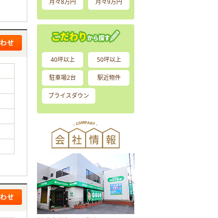
月々8万円
月々9万円
40坪以上
50坪以上
駐車場2台
駅近物件
プライスダウン