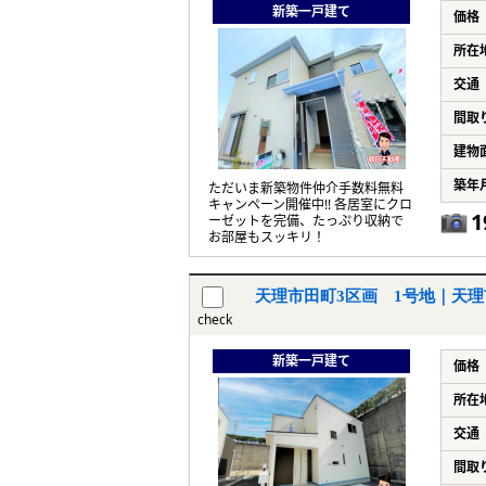
新築一戸建て
価格
所在
交通
間取
建物
築年
ただいま新築物件仲介手数料無料
キャンペーン開催中!! 各居室にクロ
1
ーゼットを完備、たっぷり収納で
お部屋もスッキリ！
天理市田町3区画 1号地｜天理
check
新築一戸建て
価格
所在
交通
間取