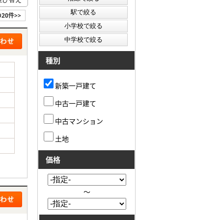
20件>>
種別
新築一戸建て
中古一戸建て
中古マンション
土地
価格
～