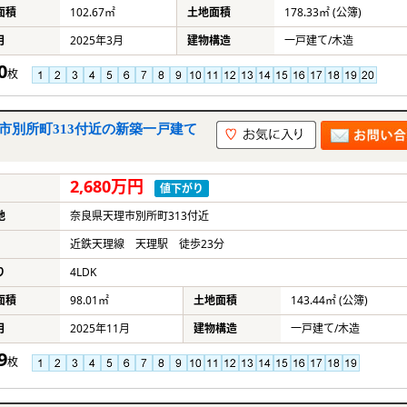
面積
102.67㎡
土地面積
178.33㎡ (公簿)
月
2025年3月
建物構造
一戸建て/木造
0
枚
市別所町313付近の新築一戸建て
2,680万円
値下がり
地
奈良県天理市別所町313付近
近鉄天理線 天理駅 徒歩23分
り
4LDK
面積
98.01㎡
土地面積
143.44㎡ (公簿)
月
2025年11月
建物構造
一戸建て/木造
9
枚