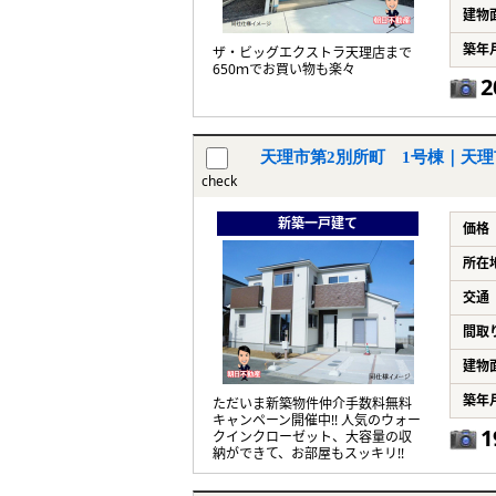
建物
築年
ザ・ビッグエクストラ天理店まで
650ｍでお買い物も楽々
2
天理市第2別所町 1号棟｜天理
check
新築一戸建て
価格
所在
交通
間取
建物
築年
ただいま新築物件仲介手数料無料
キャンペーン開催中!! 人気のウォー
1
クインクローゼット、大容量の収
納ができて、お部屋もスッキリ!!