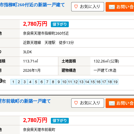
市指柳町260付近の新築一戸建て
2,780万円
値下がり
地
奈良県天理市指柳町260付近
近鉄天理線 天理駅 徒歩13分
り
3LDK
面積
113.71㎡
土地面積
132.26㎡ (公簿)
月
2026年1月
建物構造
一戸建て/木造
9
枚
理市前栽町の新築一戸建て
2,780万円
値下がり
地
奈良県天理市前栽町