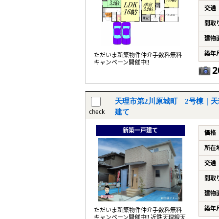
交通
間取
建物
築年
ただいま新築物件仲介手数料無料
キャンペーン開催中!!
2
天理市第2川原城町 2号棟｜天
check
建て
新築一戸建て
価格
所在
交通
間取
建物
築年
ただいま新築物件仲介手数料無料
キャンペーン開催中!! 近鉄天理線天