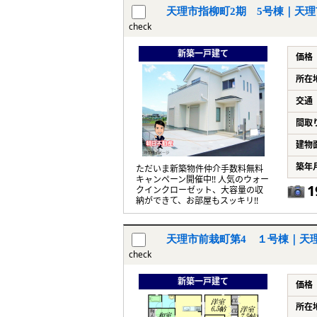
天理市指柳町2期 5号棟｜天理
check
新築一戸建て
価格
所在
交通
間取
建物
築年
ただいま新築物件仲介手数料無料
キャンペーン開催中!! 人気のウォー
1
クインクローゼット、大容量の収
納ができて、お部屋もスッキリ!!
天理市前栽町第4 １号棟｜天
check
新築一戸建て
価格
所在