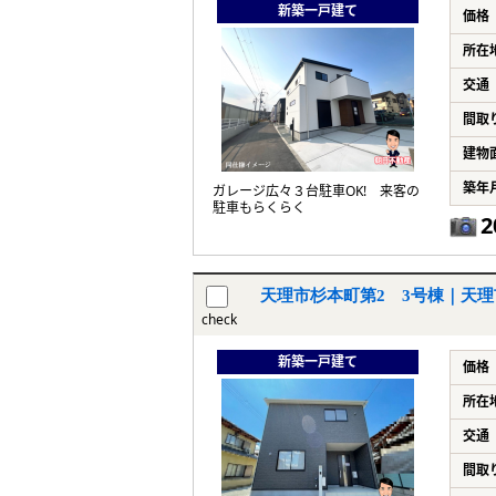
新築一戸建て
価格
所在
交通
間取
建物
築年
ガレージ広々３台駐車OK! 来客の
駐車もらくらく
2
天理市杉本町第2 3号棟｜天理
check
新築一戸建て
価格
所在
交通
間取