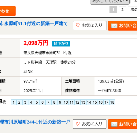
1
2
次の
市永原町51-1付近の新築一戸建て
2,098万円
値下がり
地
奈良県天理市永原町51-1付近
ＪＲ桜井線 天理駅 徒歩24分
り
4LDK
面積
97.71㎡
土地面積
139.63㎡ (公簿)
月
2025年11月
建物構造
一戸建て/木造
8
枚
理市川原城町244-1付近の新築一戸