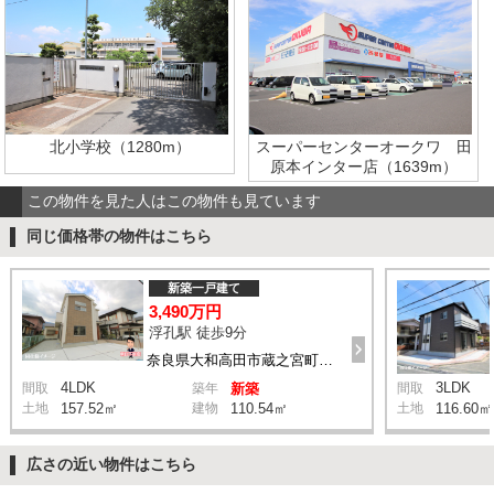
北小学校（1280m）
スーパーセンターオークワ 田
原本インター店（1639m）
この物件を見た人はこの物件も見ています
同じ価格帯の物件はこちら
新築一戸建て
3,490万円
浮孔駅 徒歩9分
奈良県大和高田市蔵之宮町2-10付近
4LDK
3LDK
間取
築年
新築
間取
土地
157.52㎡
建物
110.54㎡
土地
116.60㎡
広さの近い物件はこちら