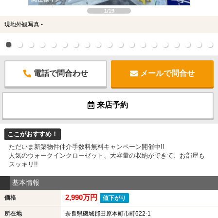
1/19
現地外観写真 -
電話で問合わせ
メールで問合せ
来店予約
ここがおすすめ！
ただいま新築物件仲介手数料無料キャンペーン開催中!!
人気のウォークインクローゼット、大容量の収納ができて、お部屋も
スッキリ!!
基本情報
2,990万円
価格
値下がり
所在地
奈良県磯城郡田原本町市町622-1