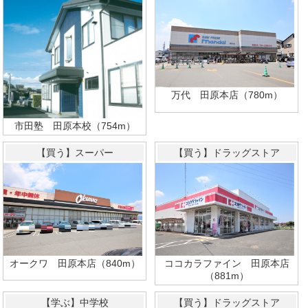
万代 田原本店（780m）
市田塾 田原本校（754m）
【買う】スーパー
【買う】ドラッグストア
ココカラファイン 田原本店
オークワ 田原本店（840m）
（881m）
【学ぶ】中学校
【買う】ドラッグストア