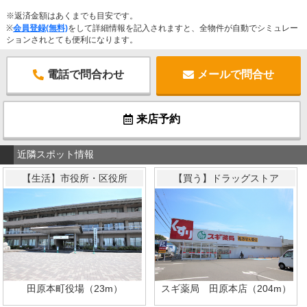
※返済金額はあくまでも目安です。
※
会員登録(無料)
をして詳細情報を記入されますと、全物件が自動でシミュレー
ションされとても便利になります。
電話で問合わせ
メールで問合せ
来店予約
近隣スポット情報
【生活】市役所・区役所
【買う】ドラッグストア
田原本町役場（23m）
スギ薬局 田原本店（204m）