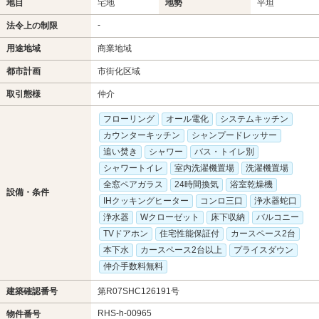
地目
宅地
地勢
平坦
-
法令上の制限
用途地域
商業地域
都市計画
市街化区域
取引態様
仲介
フローリング
オール電化
システムキッチン
カウンターキッチン
シャンプードレッサー
追い焚き
シャワー
バス・トイレ別
シャワートイレ
室内洗濯機置場
洗濯機置場
全窓ペアガラス
24時間換気
浴室乾燥機
設備・条件
IHクッキングヒーター
コンロ三口
浄水器蛇口
浄水器
Wクローゼット
床下収納
バルコニー
TVドアホン
住宅性能保証付
カースペース2台
本下水
カースペース2台以上
プライスダウン
仲介手数料無料
建築確認番号
第R07SHC126191号
RHS-h-00965
物件番号