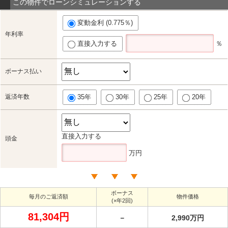
この物件でローンシミュレーションする
変動金利 (0.775％)
年利率
直接入力する
％
ボーナス払い
返済年数
35年
30年
25年
20年
直接入力する
頭金
万円
ボーナス
毎月のご返済額
物件価格
(×年2回)
81,304円
－
2,990万円