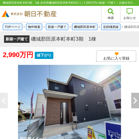
磯城郡田原本町本町3期 1棟 奈良県磯城郡田原本町市町622-1｜2,990万円の新築一戸建て｜分譲住宅や新築物件｜株式会社朝日不動産
検索
お知らせ
TOPページ
>
物件検索
>
新築一戸建て
>
磯城郡田原本町
>
近鉄橿原線
>
磯城郡田原
磯城郡田原本町本町3期 1棟
新築一戸建て
2,990万円
値下がり
お気に入り登録