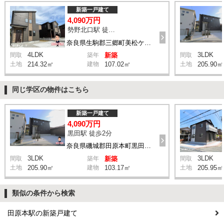
新築一戸建て
4,090万円
勢野北口駅 徒歩11分
奈良県生駒郡三郷町美松ケ丘西2丁目8-11付近
4LDK
3LDK
間取
築年
新築
間取
土地
214.32㎡
建物
107.02㎡
土地
205.90㎡
同じ学区の物件はこちら
新築一戸建て
4,090万円
黒田駅 徒歩2分
奈良県磯城郡田原本町黒田285-1付近
3LDK
3LDK
間取
築年
新築
間取
土地
205.90㎡
建物
103.17㎡
土地
205.95㎡
類似の条件から検索
田原本駅の新築戸建て