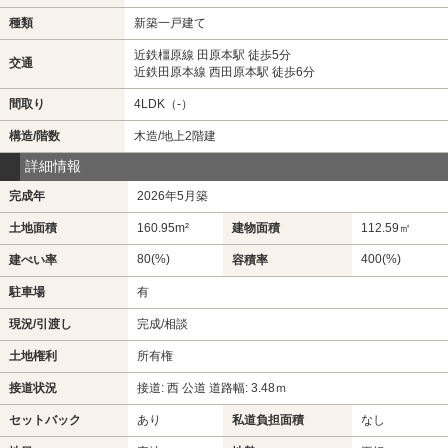
種類
新築一戸建て
近鉄橿原線 田原本駅 徒歩5分
交通
近鉄田原本線 西田原本駅 徒歩6分
間取り
4LDK（-）
構造/階数
木造/地上2階建
詳細情報
完成年
2026年5月築
土地面積
160.95m²
建物面積
112.59㎡
80(%)
400(%)
建ぺい率
容積率
駐車場
有
現況/引渡し
完成/相談
土地権利
所有権
接道状況
接道: 西 公道 道路幅: 3.48ｍ
セットバック
あり
私道負担面積
なし