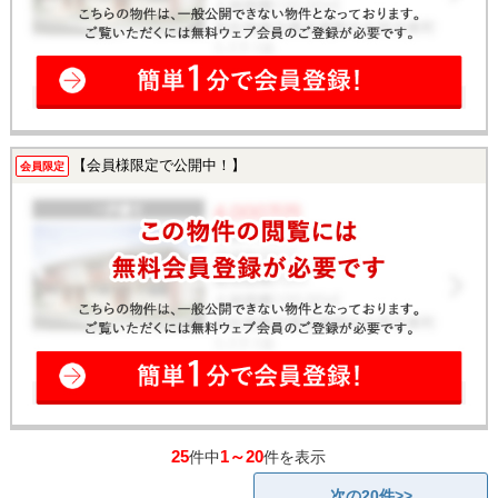
【会員様限定で公開中！】
会員限定
25
1～20
件中
件を表示
次の20件>>