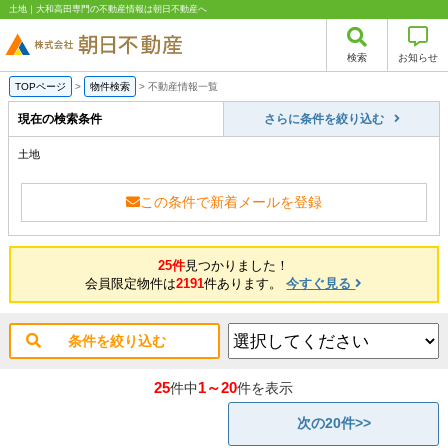
土地｜大和高田専門の不動産情報は朝日不動産へ
検索
お知らせ
TOPページ
>
物件検索
>
不動産情報一覧
現在の検索条件
さらに条件を絞り込む
土地
この条件で新着メールを登録
25件
見つかりました！
会員限定物件は
2191
件あります。
今すぐ見る
条件を絞り込む
25
1～20
件中
件を表示
次の20件>>