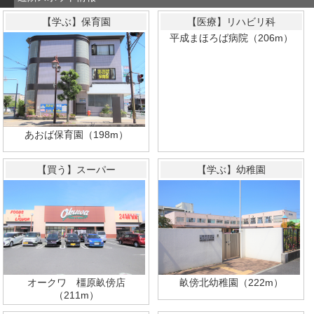
【学ぶ】保育園
【医療】リハビリ科
平成まほろば病院（206m）
あおば保育園（198m）
【買う】スーパー
【学ぶ】幼稚園
オークワ 橿原畝傍店
畝傍北幼稚園（222m）
（211m）