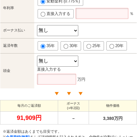
変動金利 (0.775％)
年利率
直接入力する
％
ボーナス払い
返済年数
35年
30年
25年
20年
直接入力する
頭金
万円
ボーナス
毎月のご返済額
物件価格
(×年2回)
91,909円
－
3,380万円
※返済金額はあくまでも目安です。
※
会員登録(無料)
をして詳細情報を記入されますと、全物件が自動でシミュレー