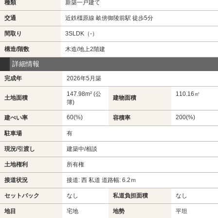
種類
新築一戸建て
交通
近鉄橿原線 畝傍御陵前駅 徒歩5分
間取り
3SLDK（-）
構造/階数
木造/地上2階建
詳細情報
完成年
2026年5月築
147.98m² (公
110.16㎡
土地面積
建物面積
簿)
60(%)
200(%)
建ぺい率
容積率
駐車場
有
現況/引渡し
建築中/相談
土地権利
所有権
接道状況
接道: 西 私道 道路幅: 6.2ｍ
セットバック
なし
私道負担面積
なし
地目
宅地
地勢
平坦