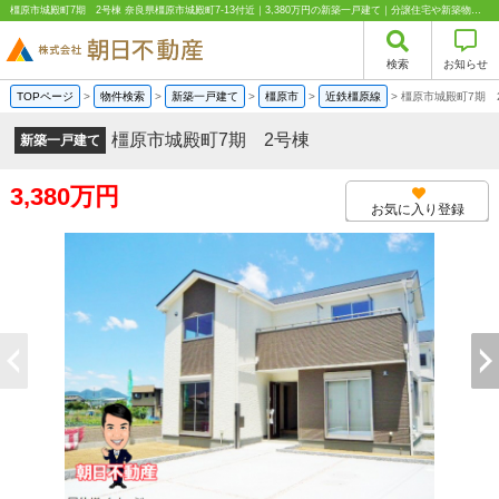
橿原市城殿町7期 2号棟 奈良県橿原市城殿町7-13付近｜3,380万円の新築一戸建て｜分譲住宅や新築物件｜株式会社朝日不動産
検索
お知らせ
TOPページ
>
物件検索
>
新築一戸建て
>
橿原市
>
近鉄橿原線
>
橿原市城殿町7期 
橿原市城殿町7期 2号棟
新築一戸建て
3,380万円
お気に入り登録