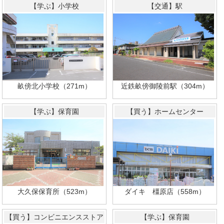
【学ぶ】小学校
【交通】駅
畝傍北小学校（271m）
近鉄畝傍御陵前駅（304m）
【学ぶ】保育園
【買う】ホームセンター
ダイキ 橿原店（558m）
大久保保育所（523m）
【買う】コンビニエンスストア
【学ぶ】保育園