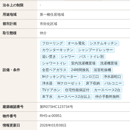
-
法令上の制限
用途地域
第一種住居地域
都市計画
市街化区域
取引態様
仲介
フローリング
オール電化
システムキッチン
カウンターキッチン
シャンプードレッサー
追い焚き
シャワー
バス・トイレ別
シャワートイレ
室内洗濯機置場
洗濯機置場
設備・条件
全窓ペアガラス
24時間換気
浴室乾燥機
IHクッキングヒーター
コンロ三口
浄水器蛇口
浄水器
Wクローゼット
床下収納
バルコニー
TVドアホン
住宅性能保証付
カースペース2台
本下水
カースペース2台以上
仲介手数料無料
建築確認番号
第R07SHC123734号
RHS-a-00951
物件番号
情報更新日
2026年03月08日