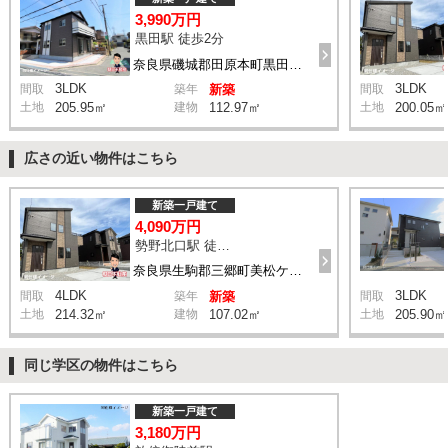
3,990万円
黒田駅 徒歩2分
奈良県磯城郡田原本町黒田285-1付近
3LDK
3LDK
間取
築年
新築
間取
土地
205.95㎡
建物
112.97㎡
土地
200.05㎡
広さの近い物件はこちら
新築一戸建て
4,090万円
勢野北口駅 徒歩11分
奈良県生駒郡三郷町美松ケ丘西2丁目8-11付近
4LDK
3LDK
間取
築年
新築
間取
土地
214.32㎡
建物
107.02㎡
土地
205.90㎡
同じ学区の物件はこちら
新築一戸建て
3,180万円