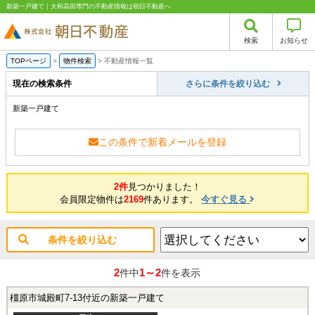
新築一戸建て｜大和高田専門の不動産情報は朝日不動産へ
検索
お知らせ
TOPページ
>
物件検索
>
不動産情報一覧
現在の検索条件
さらに条件を絞り込む
新築一戸建て
この条件で新着メールを登録
2件
見つかりました！
会員限定物件は
2169
件あります。
今すぐ見る
条件を絞り込む
2
1～2
件中
件を表示
橿原市城殿町7-13付近の新築一戸建て