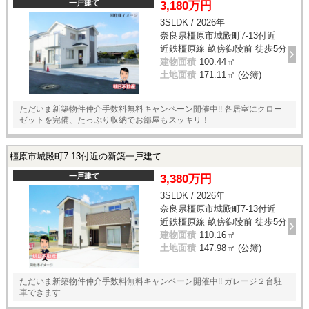
一戸建て
3,180万円
3SLDK / 2026年
奈良県橿原市城殿町7-13付近
近鉄橿原線 畝傍御陵前 徒歩5分
建物面積
100.44㎡
土地面積
171.11㎡ (公簿)
ただいま新築物件仲介手数料無料キャンペーン開催中!! 各居室にクロー
ゼットを完備、たっぷり収納でお部屋もスッキリ！
橿原市城殿町7-13付近の新築一戸建て
一戸建て
3,380万円
3SLDK / 2026年
奈良県橿原市城殿町7-13付近
近鉄橿原線 畝傍御陵前 徒歩5分
建物面積
110.16㎡
土地面積
147.98㎡ (公簿)
ただいま新築物件仲介手数料無料キャンペーン開催中!! ガレージ２台駐
車できます