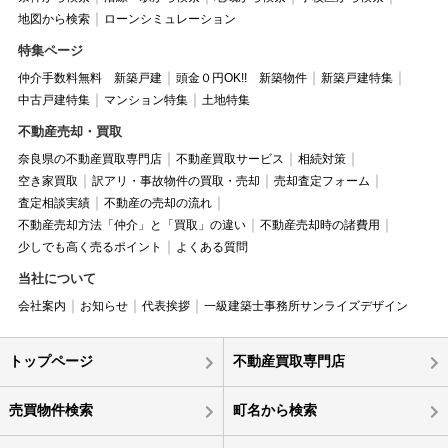
地図から検索
ローンシミュレーション
特集ページ
仲介手数料無料 新築戸建
頭金０円OK!! 新築物件
新築戸建特集
中古戸建特集
マンション特集
土地特集
不動産売却・買取
奈良県の不動産買取専門店
不動産買取サービス
相続対策
空き家買取
訳アリ・事故物件の買取・売却
売却査定フォーム
査定相談実績
不動産の売却の流れ
不動産売却方法「仲介」と「買取」の違い
不動産売却時の諸費用
少しでも高く売るポイント
よくある質問
当社について
会社案内
お知らせ
代表挨拶
一級建築士事務所サンライズデザイン
トップページ
不動産買取専門店
売買物件検索
町名から検索