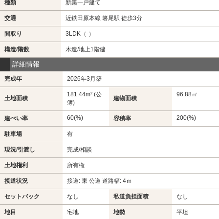
種類
新築一戸建て
交通
近鉄田原本線 箸尾駅 徒歩3分
間取り
3LDK（-）
構造/階数
木造/地上1階建
詳細情報
完成年
2026年3月築
181.44m² (公
96.88㎡
土地面積
建物面積
簿)
60(%)
200(%)
建ぺい率
容積率
駐車場
有
現況/引渡し
完成/相談
土地権利
所有権
接道状況
接道: 東 公道 道路幅: 4ｍ
セットバック
なし
私道負担面積
なし
地目
宅地
地勢
平坦