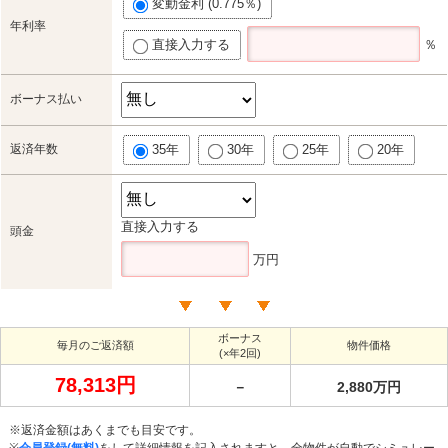
変動金利 (0.775％)
年利率
直接入力する
％
ボーナス払い
返済年数
35年
30年
25年
20年
直接入力する
頭金
万円
ボーナス
毎月のご返済額
物件価格
(×年2回)
78,313円
－
2,880万円
※返済金額はあくまでも目安です。
※
会員登録(無料)
をして詳細情報を記入されますと、全物件が自動でシミュレー