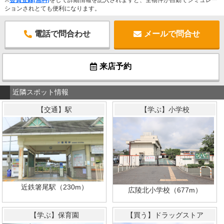
ションされとても便利になります。
電話で問合わせ
メールで問合せ
来店予約
近隣スポット情報
【交通】駅
【学ぶ】小学校
近鉄箸尾駅（230m）
広陵北小学校（677m）
【学ぶ】保育園
【買う】ドラッグストア