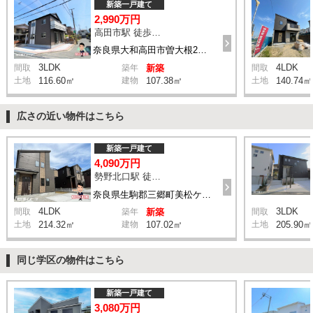
新築一戸建て
2,990万円
高田市駅 徒歩15分
奈良県大和高田市曽大根2丁目1-6付近
3LDK
4LDK
間取
築年
新築
間取
土地
116.60㎡
建物
107.38㎡
土地
140.74㎡
広さの近い物件はこちら
新築一戸建て
4,090万円
勢野北口駅 徒歩11分
奈良県生駒郡三郷町美松ケ丘西2丁目8-11付近
4LDK
3LDK
間取
築年
新築
間取
土地
214.32㎡
建物
107.02㎡
土地
205.90㎡
同じ学区の物件はこちら
新築一戸建て
3,080万円