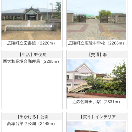
広陵町立図書館（2226m）
広陵町立広陵中学校（2266m）
【生活】郵便局
【交通】駅
西大和高塚台郵便局（2295m）
近鉄佐味田川駅（2331m）
【出かける】公園
【買う】インテリア
高塚台第２公園（2449m）