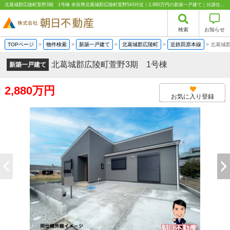
北葛城郡広陵町萱野3期 1号棟 奈良県北葛城郡広陵町萱野543付近｜2,880万円の新築一戸建て｜分譲住宅や新築物件｜株式会社朝日不動産
検索
お知らせ
TOPページ
>
物件検索
>
新築一戸建て
>
北葛城郡広陵町
>
近鉄田原本線
>
北葛城郡
北葛城郡広陵町萱野3期 1号棟
新築一戸建て
2,880万円
お気に入り登録