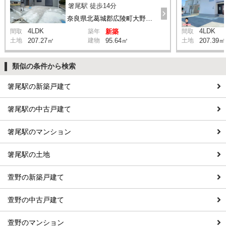
箸尾駅 徒歩14分
奈良県北葛城郡広陵町大野13-2付近
4LDK
4LDK
間取
築年
新築
間取
土地
207.27㎡
建物
95.64㎡
土地
207.39㎡
類似の条件から検索
箸尾駅の新築戸建て
箸尾駅の中古戸建て
箸尾駅のマンション
箸尾駅の土地
萱野の新築戸建て
萱野の中古戸建て
萱野のマンション