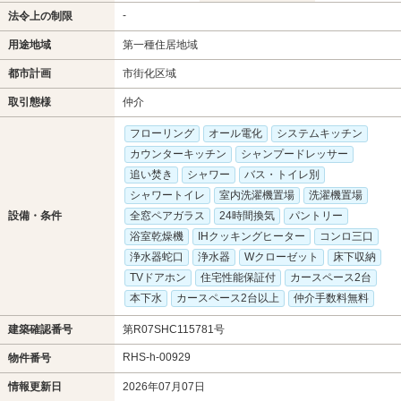
-
法令上の制限
用途地域
第一種住居地域
都市計画
市街化区域
取引態様
仲介
フローリング
オール電化
システムキッチン
カウンターキッチン
シャンプードレッサー
追い焚き
シャワー
バス・トイレ別
シャワートイレ
室内洗濯機置場
洗濯機置場
設備・条件
全窓ペアガラス
24時間換気
パントリー
浴室乾燥機
IHクッキングヒーター
コンロ三口
浄水器蛇口
浄水器
Wクローゼット
床下収納
TVドアホン
住宅性能保証付
カースペース2台
本下水
カースペース2台以上
仲介手数料無料
建築確認番号
第R07SHC115781号
RHS-h-00929
物件番号
情報更新日
2026年07月07日