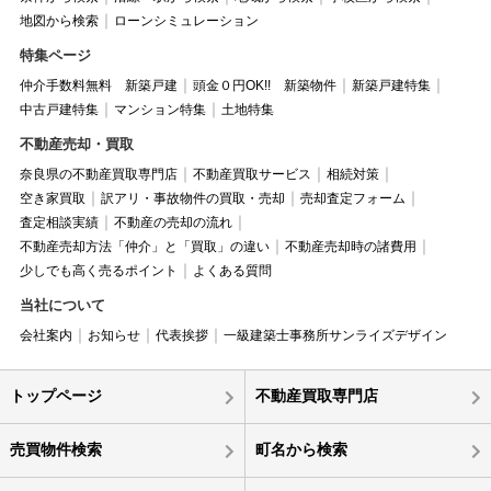
地図から検索
ローンシミュレーション
特集ページ
仲介手数料無料 新築戸建
頭金０円OK!! 新築物件
新築戸建特集
中古戸建特集
マンション特集
土地特集
不動産売却・買取
奈良県の不動産買取専門店
不動産買取サービス
相続対策
空き家買取
訳アリ・事故物件の買取・売却
売却査定フォーム
査定相談実績
不動産の売却の流れ
不動産売却方法「仲介」と「買取」の違い
不動産売却時の諸費用
少しでも高く売るポイント
よくある質問
当社について
会社案内
お知らせ
代表挨拶
一級建築士事務所サンライズデザイン
トップページ
不動産買取専門店
売買物件検索
町名から検索