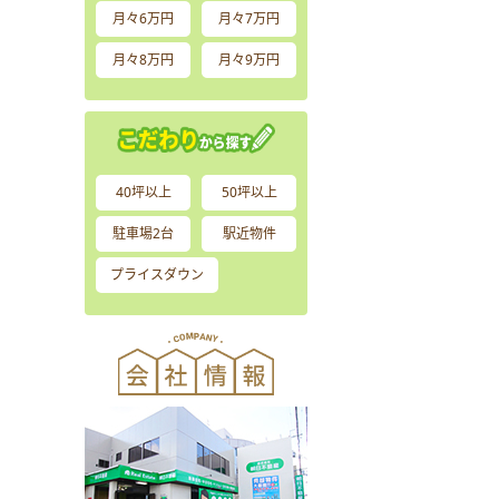
月々6万円
月々7万円
月々8万円
月々9万円
40坪以上
50坪以上
駐車場2台
駅近物件
プライスダウン