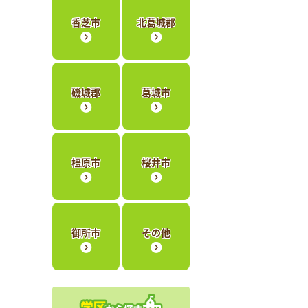
香芝市
北葛城郡
磯城郡
葛城市
橿原市
桜井市
御所市
その他