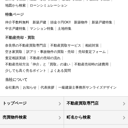
地図から検索
ローンシミュレーション
特集ページ
仲介手数料無料 新築戸建
頭金０円OK!! 新築物件
新築戸建特集
中古戸建特集
マンション特集
土地特集
不動産売却・買取
奈良県の不動産買取専門店
不動産買取サービス
相続対策
空き家買取
訳アリ・事故物件の買取・売却
売却査定フォーム
査定相談実績
不動産の売却の流れ
不動産売却方法「仲介」と「買取」の違い
不動産売却時の諸費用
少しでも高く売るポイント
よくある質問
当社について
会社案内
お知らせ
代表挨拶
一級建築士事務所サンライズデザイン
トップページ
不動産買取専門店
売買物件検索
町名から検索