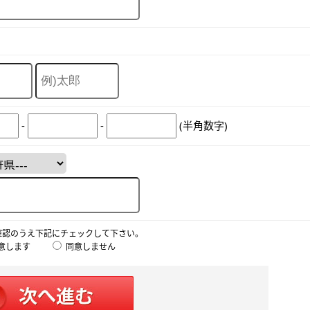
-
-
(半角数字)
確認のうえ下記にチェックして下さい。
意します
同意しません