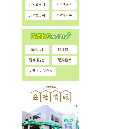
月々6万円
月々7万円
月々8万円
月々9万円
40坪以上
50坪以上
駐車場2台
駅近物件
プライスダウン