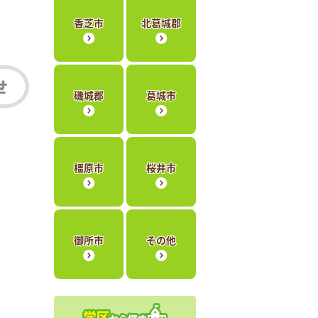
香芝市
北葛城郡
磯城郡
葛城市
橿原市
桜井市
御所市
その他