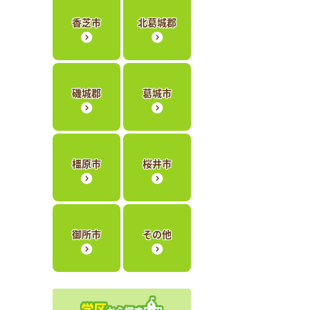
香芝市
北葛城郡
磯城郡
葛城市
橿原市
桜井市
御所市
その他