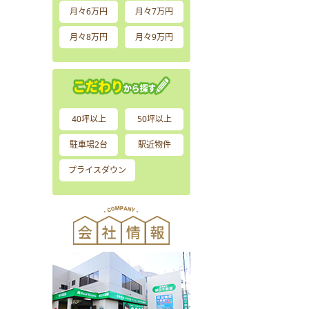
月々6万円
月々7万円
月々8万円
月々9万円
40坪以上
50坪以上
駐車場2台
駅近物件
プライスダウン