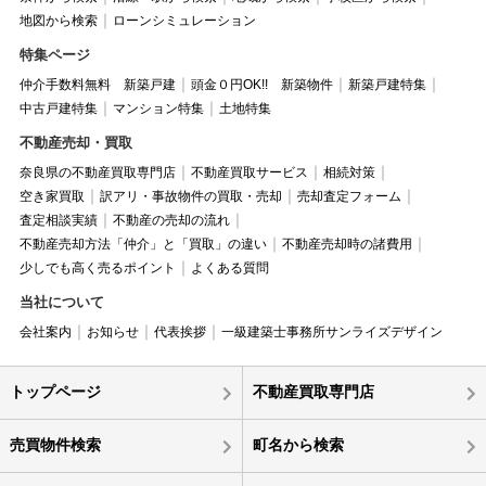
地図から検索
ローンシミュレーション
特集ページ
仲介手数料無料 新築戸建
頭金０円OK!! 新築物件
新築戸建特集
中古戸建特集
マンション特集
土地特集
不動産売却・買取
奈良県の不動産買取専門店
不動産買取サービス
相続対策
空き家買取
訳アリ・事故物件の買取・売却
売却査定フォーム
査定相談実績
不動産の売却の流れ
不動産売却方法「仲介」と「買取」の違い
不動産売却時の諸費用
少しでも高く売るポイント
よくある質問
当社について
会社案内
お知らせ
代表挨拶
一級建築士事務所サンライズデザイン
トップページ
不動産買取専門店
売買物件検索
町名から検索