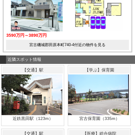
3590万円～3890万円
宮古磯城郡田原本町740-4付近の物件を見る
近隣スポット情報
【交通】駅
【学ぶ】保育園
近鉄黒田駅（123m）
宮古保育園（335m）
【交通】駅
【医療】総合病院