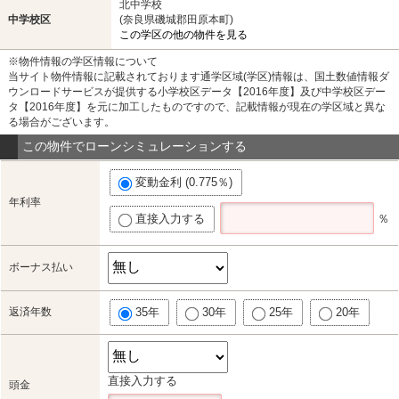
北中学校
中学校区
(奈良県磯城郡田原本町)
この学区の他の物件を見る
※物件情報の学区情報について
当サイト物件情報に記載されております通学区域(学区)情報は、国土数値情報ダ
ウンロードサービスが提供する小学校区データ【2016年度】及び中学校区デー
タ【2016年度】を元に加工したものですので、記載情報が現在の学区域と異な
る場合がございます。
この物件でローンシミュレーションする
変動金利 (0.775％)
年利率
直接入力する
％
ボーナス払い
返済年数
35年
30年
25年
20年
直接入力する
頭金