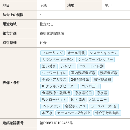
地目
宅地
地勢
平坦
-
法令上の制限
用途地域
指定なし
都市計画
市街化調整区域
取引態様
仲介
フローリング
オール電化
システムキッチン
カウンターキッチン
シャンプードレッサー
追い焚き
シャワー
バス・トイレ別
シャワートイレ
室内洗濯機置場
洗濯機置場
全窓ペアガラス
24時間換気
浴室乾燥機
設備・条件
IHクッキングヒーター
コンロ三口
食器洗浄・乾燥機
浄水器蛇口
浄水器
Wクローゼット
床下収納
バルコニー
TVドアホン
宅配ボックス
カースペース3台
本下水
カースペース2台以上
仲介手数料無料
建築確認番号
第R08SHC102456号