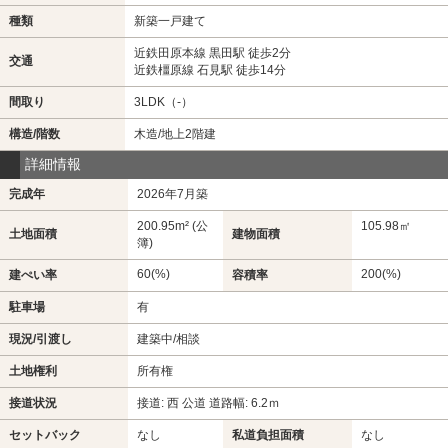
種類
新築一戸建て
近鉄田原本線 黒田駅 徒歩2分
交通
近鉄橿原線 石見駅 徒歩14分
間取り
3LDK（-）
構造/階数
木造/地上2階建
詳細情報
完成年
2026年7月築
200.95m² (公
105.98㎡
土地面積
建物面積
簿)
60(%)
200(%)
建ぺい率
容積率
駐車場
有
現況/引渡し
建築中/相談
土地権利
所有権
接道状況
接道: 西 公道 道路幅: 6.2ｍ
セットバック
なし
私道負担面積
なし