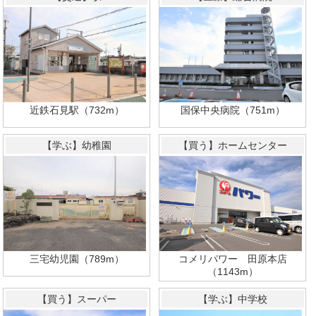
国保中央病院（751m）
近鉄石見駅（732m）
【学ぶ】幼稚園
【買う】ホームセンター
三宅幼児園（789m）
コメリパワー 田原本店
（1143m）
【買う】スーパー
【学ぶ】中学校