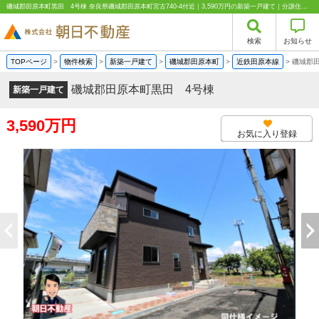
磯城郡田原本町黒田 4号棟 奈良県磯城郡田原本町宮古740-4付近｜3,590万円の新築一戸建て｜分譲住宅や新築物件｜株式会社朝日不動産
検索
お知らせ
TOPページ
>
物件検索
>
新築一戸建て
>
磯城郡田原本町
>
近鉄田原本線
>
磯城郡
磯城郡田原本町黒田 4号棟
新築一戸建て
3,590万円
お気に入り登録