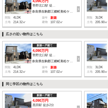
4,090万円
勢野北口駅 徒歩11分
奈良県生駒郡三郷町美松ケ丘西2丁目8-11付近
4LDK
3LDK
間取
築年
新築
間取
土地
214.32㎡
建物
107.02㎡
土地
205.90㎡
広さの近い物件はこちら
新築一戸建て
4,090万円
勢野北口駅 徒歩11分
奈良県生駒郡三郷町美松ケ丘西2丁目8-11付近
4LDK
3LDK
間取
築年
新築
間取
土地
214.32㎡
建物
107.02㎡
土地
205.90㎡
同じ学区の物件はこちら
新築一戸建て
4,090万円
黒田駅 徒歩2分