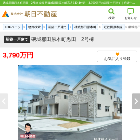
磯城郡田原本町黒田 2号棟 奈良県磯城郡田原本町宮古740-4付近｜3,790万円の新築一戸建て｜分譲住宅や新築物件｜株式会社朝日不動産
検索
お知らせ
TOPページ
>
物件検索
>
新築一戸建て
>
磯城郡田原本町
>
近鉄田原本線
>
磯城郡
磯城郡田原本町黒田 2号棟
新築一戸建て
3,790万円
お気に入り登録