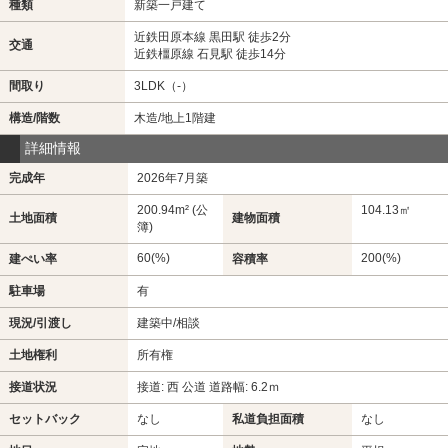
種類
新築一戸建て
近鉄田原本線 黒田駅 徒歩2分
交通
近鉄橿原線 石見駅 徒歩14分
間取り
3LDK（-）
構造/階数
木造/地上1階建
詳細情報
完成年
2026年7月築
200.94m² (公
104.13㎡
土地面積
建物面積
簿)
60(%)
200(%)
建ぺい率
容積率
駐車場
有
現況/引渡し
建築中/相談
土地権利
所有権
接道状況
接道: 西 公道 道路幅: 6.2ｍ
セットバック
なし
私道負担面積
なし