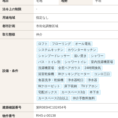
地目
宅地
地勢
平坦
-
法令上の制限
用途地域
指定なし
都市計画
市街化調整区域
取引態様
仲介
ロフト
フローリング
オール電化
システムキッチン
カウンターキッチン
シャンプードレッサー
追い焚き
シャワー
バス・トイレ別
シャワートイレ
室内洗濯機置場
洗濯機置場
全窓ペアガラス
24時間換気
設備・条件
浴室乾燥機
IHクッキングヒーター
コンロ三口
食器洗浄・乾燥機
浄水器蛇口
浄水器
Wクローゼット
床下収納
TVドアホン
宅配ボックス
カースペース3台
本下水
カースペース2台以上
仲介手数料無料
建築確認番号
第R08SHC102454号
RHS-z-00138
物件番号