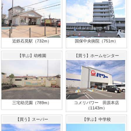
国保中央病院（751m）
近鉄石見駅（732m）
【学ぶ】幼稚園
【買う】ホームセンター
三宅幼児園（789m）
コメリパワー 田原本店
（1143m）
【買う】スーパー
【学ぶ】中学校