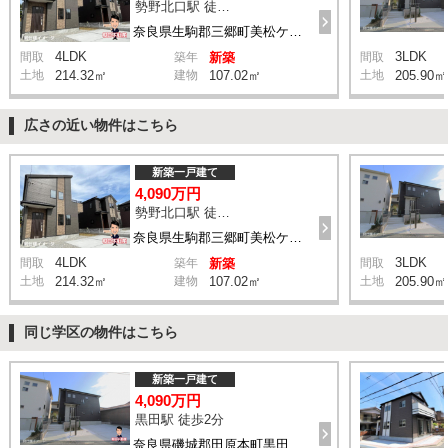
勢野北口駅 徒歩11分
奈良県生駒郡三郷町美松ケ丘西2丁目8-11付近
4LDK
3LDK
間取
築年
新築
間取
土地
214.32㎡
建物
107.02㎡
土地
205.90㎡
広さの近い物件はこちら
新築一戸建て
4,090万円
勢野北口駅 徒歩11分
奈良県生駒郡三郷町美松ケ丘西2丁目8-11付近
4LDK
3LDK
間取
築年
新築
間取
土地
214.32㎡
建物
107.02㎡
土地
205.90㎡
同じ学区の物件はこちら
新築一戸建て
4,090万円
黒田駅 徒歩2分
奈良県磯城郡田原本町黒田285-1付近