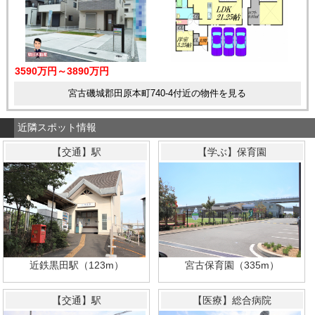
3590万円～3890万円
宮古磯城郡田原本町740-4付近の物件を見る
近隣スポット情報
【交通】駅
【学ぶ】保育園
近鉄黒田駅（123m）
宮古保育園（335m）
【交通】駅
【医療】総合病院