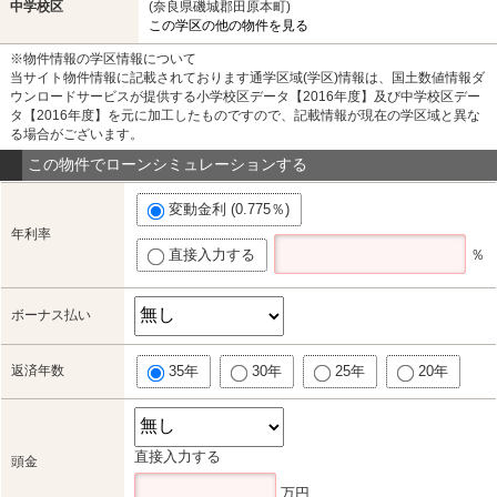
中学校区
(奈良県磯城郡田原本町)
この学区の他の物件を見る
※物件情報の学区情報について
当サイト物件情報に記載されております通学区域(学区)情報は、国土数値情報ダ
ウンロードサービスが提供する小学校区データ【2016年度】及び中学校区デー
タ【2016年度】を元に加工したものですので、記載情報が現在の学区域と異な
る場合がございます。
この物件でローンシミュレーションする
変動金利 (0.775％)
年利率
直接入力する
％
ボーナス払い
返済年数
35年
30年
25年
20年
直接入力する
頭金
万円