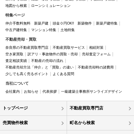
地図から検索
ローンシミュレーション
特集ページ
仲介手数料無料 新築戸建
頭金０円OK!! 新築物件
新築戸建特集
中古戸建特集
マンション特集
土地特集
不動産売却・買取
奈良県の不動産買取専門店
不動産買取サービス
相続対策
空き家買取
訳アリ・事故物件の買取・売却
売却査定フォーム
査定相談実績
不動産の売却の流れ
不動産売却方法「仲介」と「買取」の違い
不動産売却時の諸費用
少しでも高く売るポイント
よくある質問
当社について
会社案内
お知らせ
代表挨拶
一級建築士事務所サンライズデザイン
トップページ
不動産買取専門店
売買物件検索
町名から検索