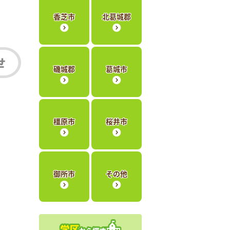
香芝市
北葛城郡
磯城郡
葛城市
橿原市
桜井市
御所市
その他