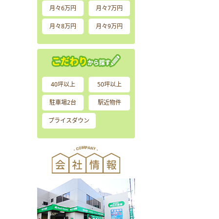
月々6万円
月々7万円
月々8万円
月々9万円
40坪以上
50坪以上
駐車場2台
駅近物件
プライスダウン