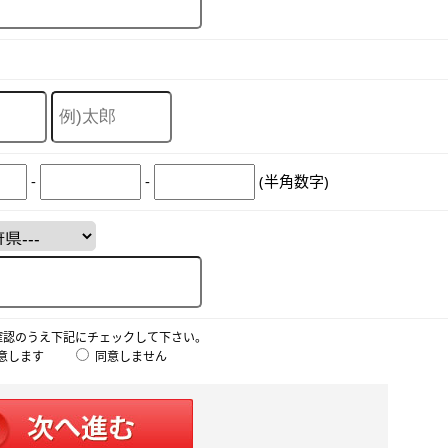
-
-
(半角数字)
確認のうえ下記にチェックして下さい。
意します
同意しません