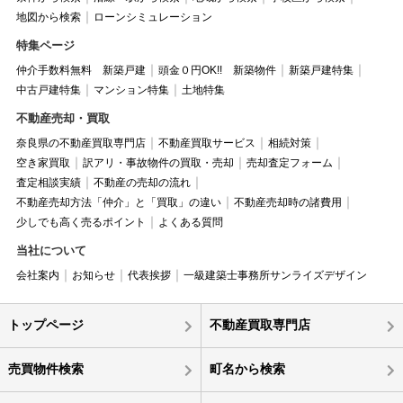
地図から検索
ローンシミュレーション
特集ページ
仲介手数料無料 新築戸建
頭金０円OK!! 新築物件
新築戸建特集
中古戸建特集
マンション特集
土地特集
不動産売却・買取
奈良県の不動産買取専門店
不動産買取サービス
相続対策
空き家買取
訳アリ・事故物件の買取・売却
売却査定フォーム
査定相談実績
不動産の売却の流れ
不動産売却方法「仲介」と「買取」の違い
不動産売却時の諸費用
少しでも高く売るポイント
よくある質問
当社について
会社案内
お知らせ
代表挨拶
一級建築士事務所サンライズデザイン
トップページ
不動産買取専門店
売買物件検索
町名から検索