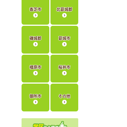
香芝市
北葛城郡
磯城郡
葛城市
橿原市
桜井市
御所市
その他