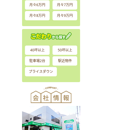
月々6万円
月々7万円
月々8万円
月々9万円
40坪以上
50坪以上
駐車場2台
駅近物件
プライスダウン