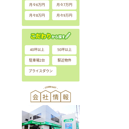
月々6万円
月々7万円
月々8万円
月々9万円
40坪以上
50坪以上
駐車場2台
駅近物件
プライスダウン