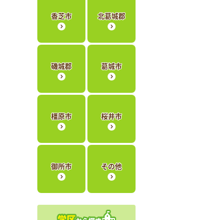
香芝市
北葛城郡
磯城郡
葛城市
橿原市
桜井市
御所市
その他