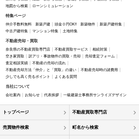
地図から検索
ローンシミュレーション
特集ページ
仲介手数料無料 新築戸建
頭金０円OK!! 新築物件
新築戸建特集
中古戸建特集
マンション特集
土地特集
不動産売却・買取
奈良県の不動産買取専門店
不動産買取サービス
相続対策
空き家買取
訳アリ・事故物件の買取・売却
売却査定フォーム
査定相談実績
不動産の売却の流れ
不動産売却方法「仲介」と「買取」の違い
不動産売却時の諸費用
少しでも高く売るポイント
よくある質問
当社について
会社案内
お知らせ
代表挨拶
一級建築士事務所サンライズデザイン
トップページ
不動産買取専門店
売買物件検索
町名から検索