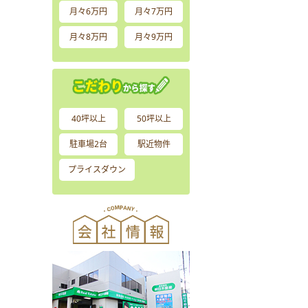
月々6万円
月々7万円
月々8万円
月々9万円
40坪以上
50坪以上
駐車場2台
駅近物件
プライスダウン