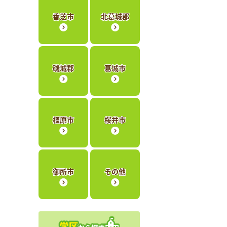
香芝市
北葛城郡
磯城郡
葛城市
橿原市
桜井市
御所市
その他