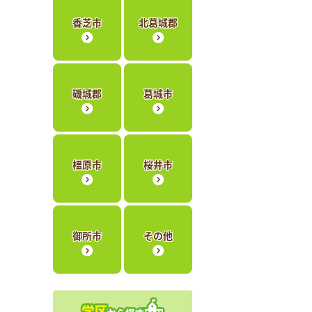
香芝市
北葛城郡
磯城郡
葛城市
橿原市
桜井市
御所市
その他