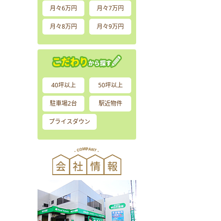
月々6万円
月々7万円
月々8万円
月々9万円
40坪以上
50坪以上
駐車場2台
駅近物件
プライスダウン