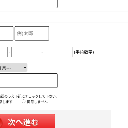
-
-
(半角数字)
確認のうえ下記にチェックして下さい。
意します
同意しません