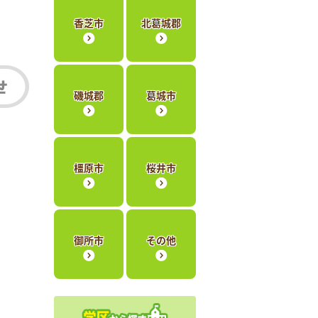
香芝市
北葛城郡
磯城郡
葛城市
橿原市
桜井市
御所市
その他