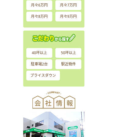
月々6万円
月々7万円
月々8万円
月々9万円
40坪以上
50坪以上
駐車場2台
駅近物件
プライスダウン