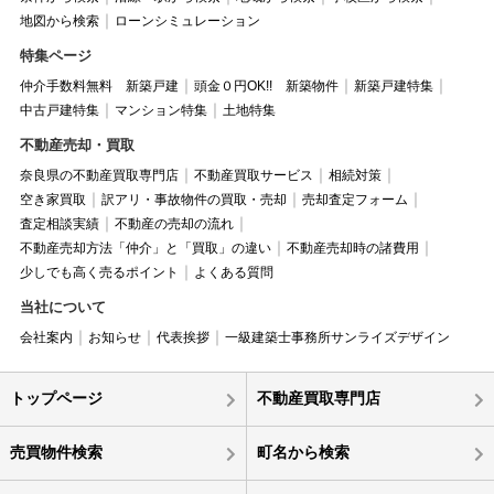
地図から検索
ローンシミュレーション
特集ページ
仲介手数料無料 新築戸建
頭金０円OK!! 新築物件
新築戸建特集
中古戸建特集
マンション特集
土地特集
不動産売却・買取
奈良県の不動産買取専門店
不動産買取サービス
相続対策
空き家買取
訳アリ・事故物件の買取・売却
売却査定フォーム
査定相談実績
不動産の売却の流れ
不動産売却方法「仲介」と「買取」の違い
不動産売却時の諸費用
少しでも高く売るポイント
よくある質問
当社について
会社案内
お知らせ
代表挨拶
一級建築士事務所サンライズデザイン
トップページ
不動産買取専門店
売買物件検索
町名から検索