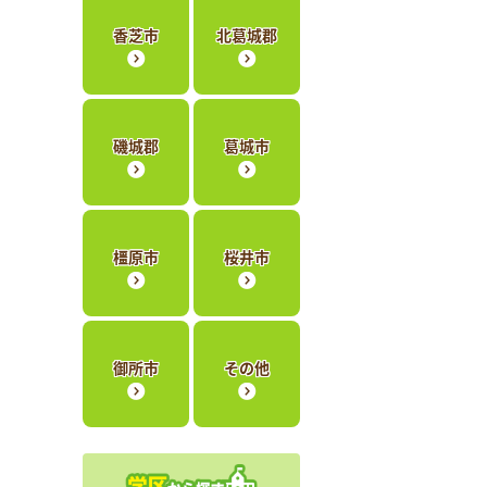
香芝市
北葛城郡
磯城郡
葛城市
橿原市
桜井市
御所市
その他