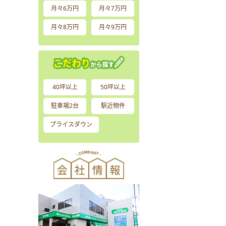
月々6万円
月々7万円
月々8万円
月々9万円
40坪以上
50坪以上
駐車場2台
駅近物件
プライスダウン