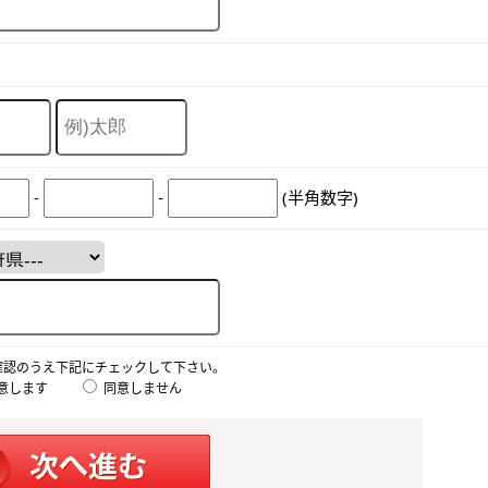
-
-
(半角数字)
確認のうえ下記にチェックして下さい。
意します
同意しません