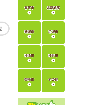
香芝市
北葛城郡
磯城郡
葛城市
橿原市
桜井市
御所市
その他