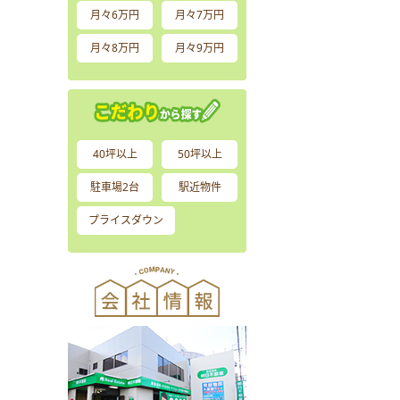
月々6万円
月々7万円
月々8万円
月々9万円
40坪以上
50坪以上
駐車場2台
駅近物件
プライスダウン