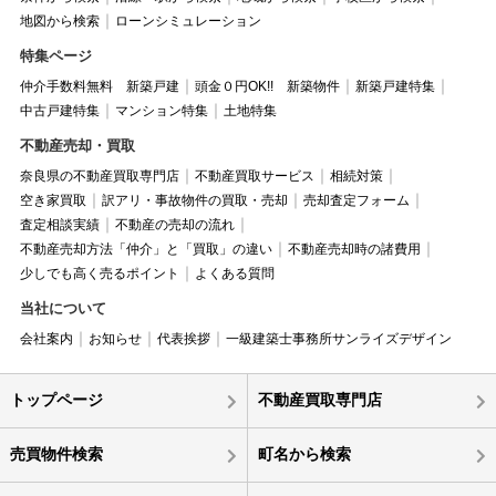
地図から検索
ローンシミュレーション
特集ページ
仲介手数料無料 新築戸建
頭金０円OK!! 新築物件
新築戸建特集
中古戸建特集
マンション特集
土地特集
不動産売却・買取
奈良県の不動産買取専門店
不動産買取サービス
相続対策
空き家買取
訳アリ・事故物件の買取・売却
売却査定フォーム
査定相談実績
不動産の売却の流れ
不動産売却方法「仲介」と「買取」の違い
不動産売却時の諸費用
少しでも高く売るポイント
よくある質問
当社について
会社案内
お知らせ
代表挨拶
一級建築士事務所サンライズデザイン
トップページ
不動産買取専門店
売買物件検索
町名から検索