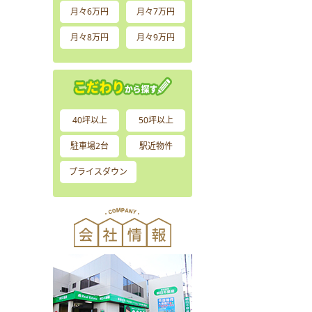
月々6万円
月々7万円
月々8万円
月々9万円
40坪以上
50坪以上
駐車場2台
駅近物件
プライスダウン