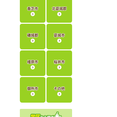
香芝市
北葛城郡
磯城郡
葛城市
橿原市
桜井市
御所市
その他