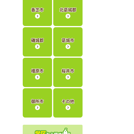
香芝市
北葛城郡
磯城郡
葛城市
橿原市
桜井市
御所市
その他