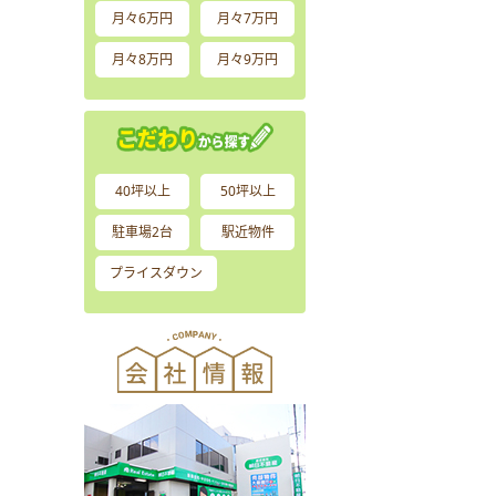
月々6万円
月々7万円
月々8万円
月々9万円
40坪以上
50坪以上
駐車場2台
駅近物件
プライスダウン