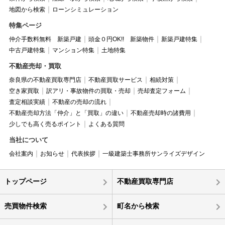
地図から検索
ローンシミュレーション
特集ページ
仲介手数料無料 新築戸建
頭金０円OK!! 新築物件
新築戸建特集
中古戸建特集
マンション特集
土地特集
不動産売却・買取
奈良県の不動産買取専門店
不動産買取サービス
相続対策
空き家買取
訳アリ・事故物件の買取・売却
売却査定フォーム
査定相談実績
不動産の売却の流れ
不動産売却方法「仲介」と「買取」の違い
不動産売却時の諸費用
少しでも高く売るポイント
よくある質問
当社について
会社案内
お知らせ
代表挨拶
一級建築士事務所サンライズデザイン
トップページ
不動産買取専門店
売買物件検索
町名から検索