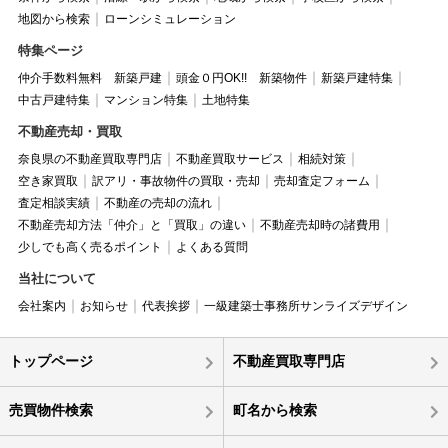
地図から検索
ローンシミュレーション
特集ページ
仲介手数料無料 新築戸建
頭金０円OK!! 新築物件
新築戸建特集
中古戸建特集
マンション特集
土地特集
不動産売却・買取
奈良県の不動産買取専門店
不動産買取サービス
相続対策
空き家買取
訳アリ・事故物件の買取・売却
売却査定フォーム
査定相談実績
不動産の売却の流れ
不動産売却方法「仲介」と「買取」の違い
不動産売却時の諸費用
少しでも高く売るポイント
よくある質問
当社について
会社案内
お知らせ
代表挨拶
一級建築士事務所サンライズデザイン
トップページ
不動産買取専門店
売買物件検索
町名から検索