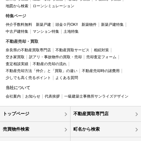
地図から検索
ローンシミュレーション
特集ページ
仲介手数料無料 新築戸建
頭金０円OK!! 新築物件
新築戸建特集
中古戸建特集
マンション特集
土地特集
不動産売却・買取
奈良県の不動産買取専門店
不動産買取サービス
相続対策
空き家買取
訳アリ・事故物件の買取・売却
売却査定フォーム
査定相談実績
不動産の売却の流れ
不動産売却方法「仲介」と「買取」の違い
不動産売却時の諸費用
少しでも高く売るポイント
よくある質問
当社について
会社案内
お知らせ
代表挨拶
一級建築士事務所サンライズデザイン
トップページ
不動産買取専門店
売買物件検索
町名から検索