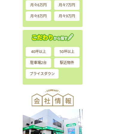
月々6万円
月々7万円
月々8万円
月々9万円
40坪以上
50坪以上
駐車場2台
駅近物件
プライスダウン