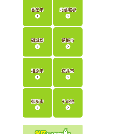
香芝市
北葛城郡
磯城郡
葛城市
橿原市
桜井市
御所市
その他