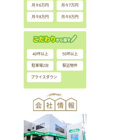
月々6万円
月々7万円
月々8万円
月々9万円
40坪以上
50坪以上
駐車場2台
駅近物件
プライスダウン