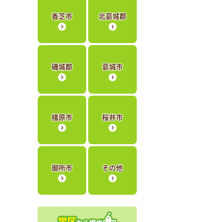
香芝市
北葛城郡
磯城郡
葛城市
橿原市
桜井市
御所市
その他