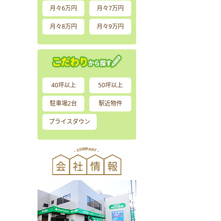
月々6万円
月々7万円
月々8万円
月々9万円
40坪以上
50坪以上
駐車場2台
駅近物件
プライスダウン