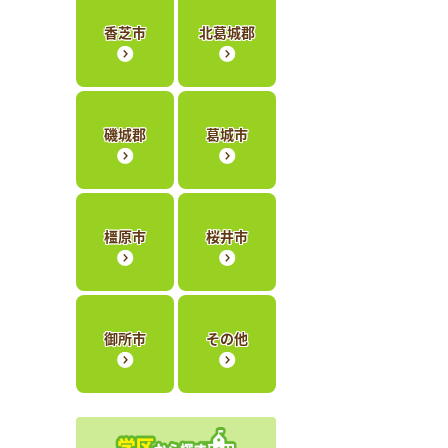
香芝市
北葛城郡
磯城郡
葛城市
橿原市
桜井市
御所市
その他