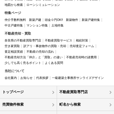
地図から検索
ローンシミュレーション
特集ページ
仲介手数料無料 新築戸建
頭金０円OK!! 新築物件
新築戸建特集
中古戸建特集
マンション特集
土地特集
不動産売却・買取
奈良県の不動産買取専門店
不動産買取サービス
相続対策
空き家買取
訳アリ・事故物件の買取・売却
売却査定フォーム
査定相談実績
不動産の売却の流れ
不動産売却方法「仲介」と「買取」の違い
不動産売却時の諸費用
少しでも高く売るポイント
よくある質問
当社について
会社案内
お知らせ
代表挨拶
一級建築士事務所サンライズデザイン
トップページ
不動産買取専門店
売買物件検索
町名から検索