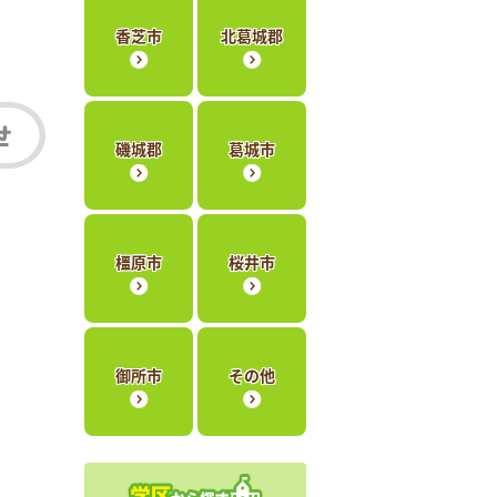
香芝市
北葛城郡
磯城郡
葛城市
橿原市
桜井市
御所市
その他