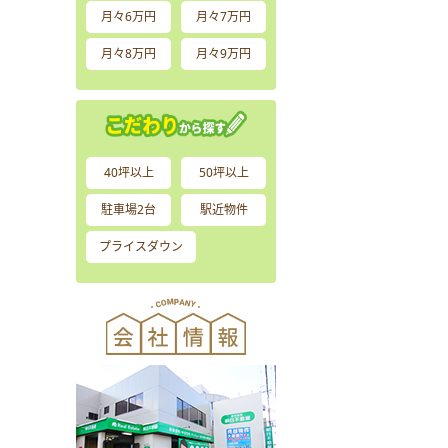
月々6万円
月々7万円
月々8万円
月々9万円
40坪以上
50坪以上
駐車場2台
駅近物件
プライスダウン