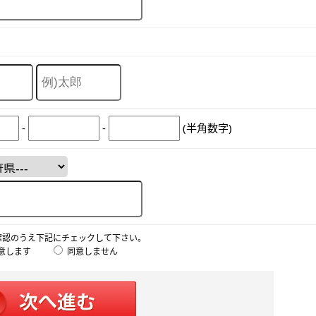
-
-
(半角数字)
確認のうえ下記にチェックして下さい。
意します
同意しません