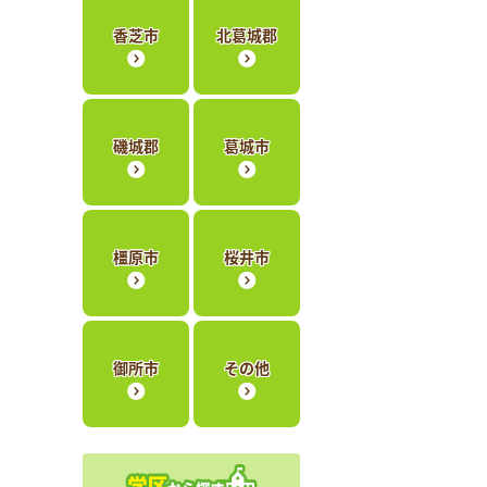
香芝市
北葛城郡
磯城郡
葛城市
橿原市
桜井市
御所市
その他