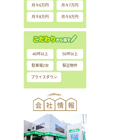
月々6万円
月々7万円
月々8万円
月々9万円
40坪以上
50坪以上
駐車場2台
駅近物件
プライスダウン