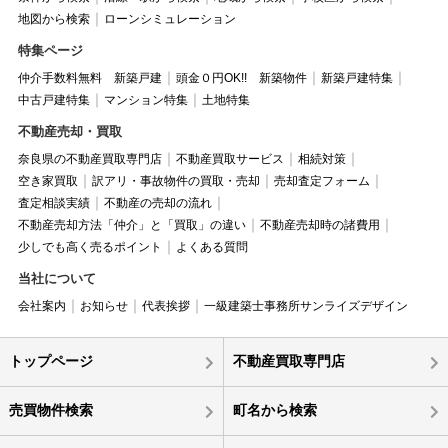
地図から検索
ローンシミュレーション
特集ページ
仲介手数料無料 新築戸建
頭金０円OK!! 新築物件
新築戸建特集
中古戸建特集
マンション特集
土地特集
不動産売却・買取
奈良県の不動産買取専門店
不動産買取サービス
相続対策
空き家買取
訳アリ・事故物件の買取・売却
売却査定フォーム
査定相談実績
不動産の売却の流れ
不動産売却方法「仲介」と「買取」の違い
不動産売却時の諸費用
少しでも高く売るポイント
よくある質問
当社について
会社案内
お知らせ
代表挨拶
一級建築士事務所サンライズデザイン
トップページ
不動産買取専門店
売買物件検索
町名から検索