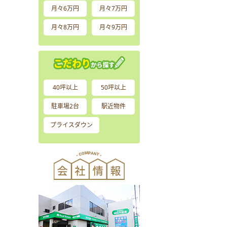
月々6万円
月々7万円
月々8万円
月々9万円
40坪以上
50坪以上
駐車場2台
駅近物件
プライスダウン