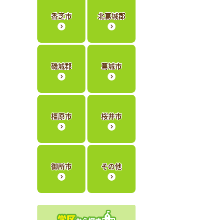
香芝市
北葛城郡
磯城郡
葛城市
橿原市
桜井市
御所市
その他